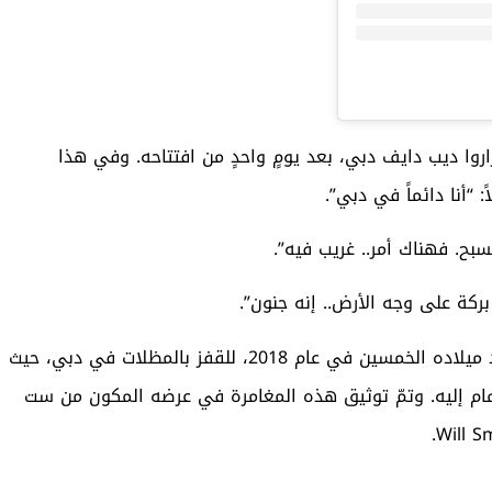
روا ديب دايف دبي، بعد يومٍ واحدٍ من افتتاحه. وفي هذا
 “أنا دائماً في دبي”.
بح. فهناك أمر.. غريب فيه”.
ركة على وجه الأرض.. إنه جنون”.
هذا وذهب أيضاً الممثل الحائز على جائزة الأوسكار في عيد ميلاده الخمسين في عام 2018، للقفز بالمظلات في دبي، حيث
مام إليه. وتمّ توثيق هذه المغامرة في عرضه المكون من ست