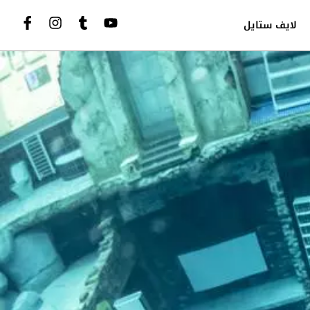
لايف ستايل