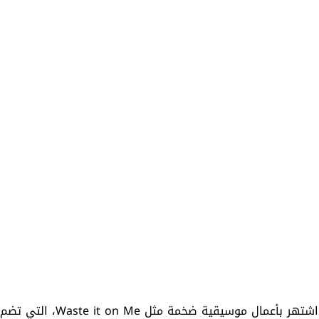
تمّ رصد منسق الأغاني والمنتج الموسيقي الأمريكي الذي اشتهر بأعمال موسيقية ضخمة مثل Waste it on Me، التي تضم