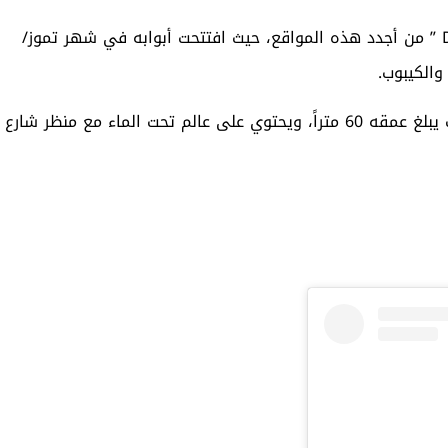
هذا ويُعدّ مركز الغوص “ديب دايف دبي Deep Dive Dubai ” من أجدد هذه المواقع، حيث افتتحت أبوابه في شهر تموز/
والكيبوب.
ويتميّز هذا المركز بأنه أعمق حوض سباحة في العالم، حيث يبلغ عمقه 60 متراً، ويحتوي على عالم تحت الماء مع منظر شارع