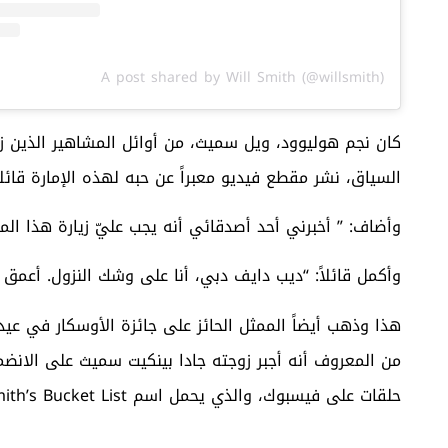
A post shared by Will Smith (@willsmith)
كان نجم هوليوود، ويل سميث، من أوائل المشاهير الذين زا
السياق، نشر مقطع فيديو معبراً عن حبه لهذه الإمارة قائلاً:
وأضاف: ” أخبرني أحد أصدقائي أنه يجب عليّ زيارة هذا المس
وأكمل قائلاً: “ديب دايف دبي، أنا على وشك النزول. أعمق ب
من المعروف أنه أجبر زوجته جادا بينكيت سميث على الانض
حلقات على فيسبوك، والذي يحمل اسم Will Smith’s Bucket List.