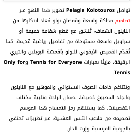
تواصل
Pelagia Kolotouros
تطوير هذا النهج عبر
محاكة واسعة وقمصان بولو مُعاد ابتكارها من
تصاميم
النايلون الشفاف، تُنسّق مع قطع شفافة خفيفة أو
سراويل واسعة مستوحاة من تفاصيل رياضية قديمة. كما
تُقدّم القميص الأيقوني للبولو بأقمشة البوبلين والتيري
الرقيقة، مزينًا بعبارات
Tennis for Everyone
و
Only for
.
Tennis
وتتناغم خامات الصوف الاستوائي والموهير مع النايلون
والجلد المصبوغ خصيصًا، لضمان الراحة وتلبية مختلف
التفضيلات. كما يستلهم رمز التمساح هذا الموسم
تصميمه من ملاعب التنس العشبية، عبر تطريزات تحتفي
بالحِرفية الفرنسية وإرث الدار.