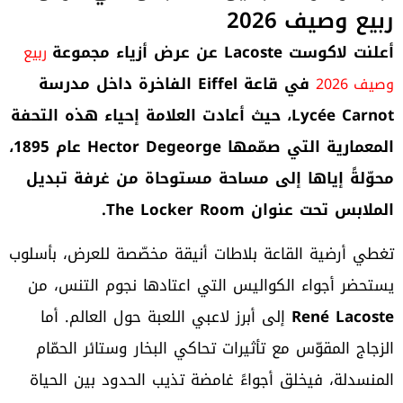
ربيع وصيف 2026
أعلنت لاكوست
Lacoste
عن عرض أزياء مجموعة
ربيع
في قاعة
Eiffel
الفاخرة داخل مدرسة
وصيف 2026
Lycée Carnot
، حيث أعادت العلامة إحياء هذه التحفة
المعمارية التي صمّمها
Hector Degeorge
عام 1895،
محوّلةً إياها إلى مساحة مستوحاة من غرفة تبديل
الملابس تحت عنوان
The Locker Room.
تغطي أرضية القاعة بلاطات أنيقة مخصّصة للعرض، بأسلوب
يستحضر أجواء الكواليس التي اعتادها نجوم التنس، من
René Lacoste
إلى أبرز لاعبي اللعبة حول العالم. أما
الزجاج المقوّس مع تأثيرات تحاكي البخار وستائر الحمّام
المنسدلة، فيخلق أجواءً غامضة تذيب الحدود بين الحياة