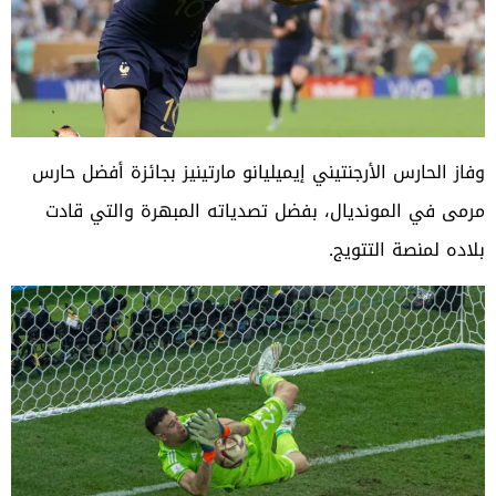
وفاز الحارس الأرجنتيني إيميليانو مارتينيز بجائزة أفضل حارس
مرمى في المونديال، بفضل تصدياته المبهرة والتي قادت
بلاده لمنصة التتويج.