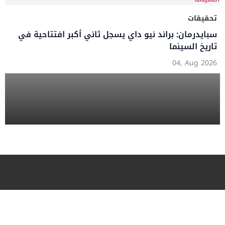
تحقيقات
سبايدرمان: براند نيو داي يسجل ثاني أكبر افتتاحية في
تاريخ السينما
04, Aug 2026
منصة تجمع بين الأسلوب العصري والمحتوى الهادف،