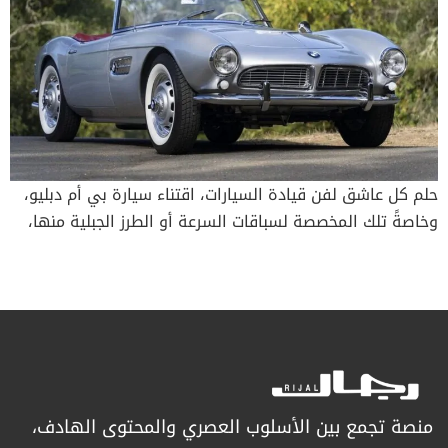
حلم كل عاشق لفن قيادة السيارات، اقتناء سيارة بي أم دبليو،
وخاصةً تلك المخصصة لسباقات السرعة أو الطرز الجبلية منها،
ولم تأتِ شهرة سيارات BMW من فراغ، فهي إحدى أنجح
شركات السيارات في العالم وأكثرها مبيعاً وأكبرها عمراً، حيث
انطلقت منذ ما يقارب الـ 107 أعوام. فما هي أفضل 5 طرز
قدمتها بي إم دبليو على مرّ التاريخ؟ بي إم دبليو 507 – 1955
إلى 1959 لعقود ٍمن الزمان، شكلت سيارة BMW 507 أحد أعظم
وأبرز الطرز التي أنتجتها BMW. سيارة ذات مقعدين بمحرك V8
فائق السرعة، ومصممة بشكل جميل. وتتميز هذه السيارة
منصة تجمع بين الأسلوب العصري والمحتوى الهادف،
بهيكل رائع من تصميم ألبريشت فون جويرتز. كانت BMW تطمح