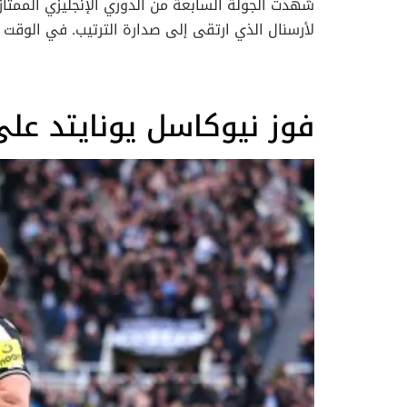
شهدت الجولة السابعة من الدوري الإنجليزي الممتاز
لأرسنال الذي ارتقى إلى صدارة الترتيب. في الوقت
لم تكن مجرد مباريات عادية، بل كانت فصولاً جديد
فوز نيوكاسل يونايتد ع
إلى المر
احتفل المدرب 
وبفارق نقطة وراء ليفربول، ما يعزز من آماله في ال