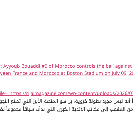
youb Bouaddi #6 of Morocco controls the ball against K
ween France and Morocco at Boston Stadium on July 09, 2
-file="https://rijalmagazine.com/wp-content/uploads/2026
Featured Imag أثبت مونديال 2026 مجدداً أنه ليس مجرد بطولة كروية، بل هو المنصة الأبر
ن الملاعب إلى مكاتب الأندية الكبرى التي بدأت سباقاً محموماً لض
ولة بزوغ نجم عدد من اللاعبين الشباب الذين أثبتوا أن العمر مجرد 