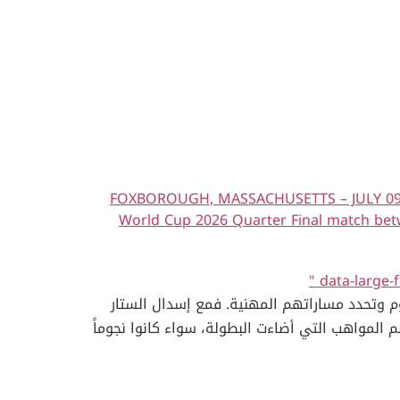
FOXBOROUGH, MASSACHUSETTS – JULY 09: Ay
World Cup 2026 Quarter Final match bet
" data-large
ز التي تصنع النجوم وتحدد مساراتهم المهنية. فمع إسدال الستار
م المواهب التي أضاءت البطولة، سواء كانوا نجوماً
شباباً فرضوا أنفسهم بقوة أو لاعبين مخضرمين أكدوا قيمتهم العالمية. نرصد لقراء مجلة رجال وكل مهتم بأخبار كأس العالم 2026 أبرز الأسماء التي أشعلت سباق
رقم، وأن الموهبة هي جواز العبور إلى القمة. أيوب