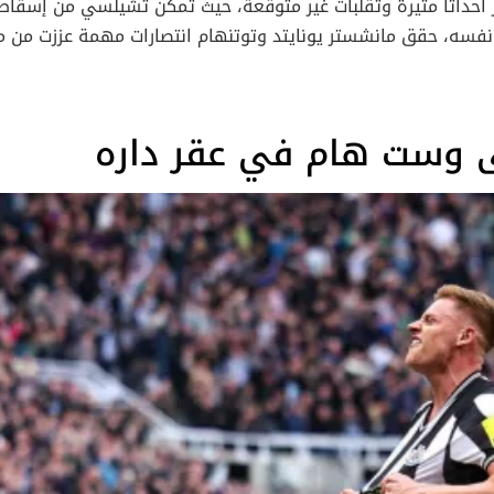
 أحداثاً مثيرة وتقلبات غير متوقعة، حيث تمكن تشيلسي من إسقاط 
 نفسه، حقق مانشستر يونايتد وتوتنهام انتصارات مهمة عززت من م
ة في قصة صراع البريميرليغ المحتدم، حيث كل نقطة وكل هدف يمك
بالتسجيل عن ط
لى وست هام في عقر داره
الضائع، باغت إستيفاو الريدز بهدف انتصار البلوز في الدقيقة 90+5، ليحرم ليفربول من
كز الثاني بعد أن تجمد رصيده عند 15 نقطة، خلف أرسنال. هذه الخسارة قد تؤثر على معنويات
ميكيل أرتيتا بمباراته الـ300 على رأس الجهاز الفني لأرسنال، بفوز رابع توالياً، واستكم
مباريات متتالية لم يذق فيها طعم الفوز، فتجمد رصيده عند 4 نقاط في المركز ما قبل الأ
منافسة على المراكز الأوروبية. مانشستر يونايتد يعود للانتصارات: