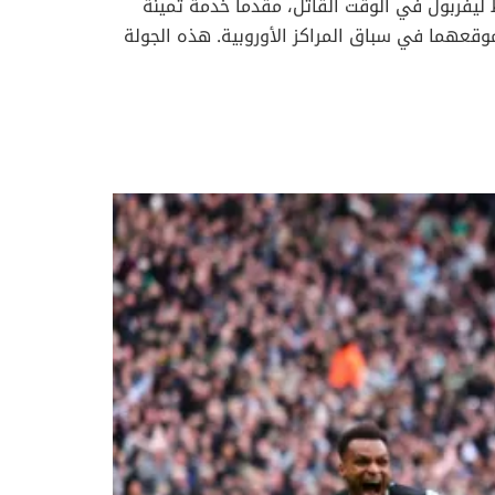
ليفربول في الوقت القاتل، مقدماً خدمة ثمينة
وقعهما في سباق المراكز الأوروبية. هذه الجولة
ن أن يغير مسار الموسم. تشيلسي يطيح بليفربول…
أرسنال يستغل الفرصة ويعتلي الصدارة في مباراة مثيرة على ملعب ستامفورد بريدج، تمكن تشيلسي من تحقيق فوز ثمين على ليفربول بنتيجة 2-1. بادر الفريق اللندني
ريق مويسيس كايسيدو في الدقيقة 14، قبل أن يعادل كودي جاكبو النتيجة للريدز في الدقيقة 63. لكن الدراما لم تنتهِ هنا، ففي الوقت المحتسب بدل
 الصدارة. ليفربول يتراجع: خسارة مؤلمة وتجمد رصيده بهذه النتيجة، تراجع ليفربول
 الفريق، وتدفعه لإعادة تقييم أدائه في المباريات القادمة، خاصة
بعد أن كان متصدراً للدوري. واستغل أرسنال تعثر ليفربول ليقفز إلى صدارة الدوري الإنجليزي الممتاز، بعد تغلبه على وست هام بنتيجة 2-0. افتتح الغانرز باب التسجيل عن
طريق ديكلان رايس في الدقيقة 38، ثم أضاف ساكا الهدف الثاني من ركلة جزاء في الدقيقة 67. بهذه النتيجة، ارتفع رصيد أرسنال إلى 16 نقطة في المركز الأول.
ل سلسلة اللاهزيمة للمباراة الثامنة ضمن مختلف المسابقات، مما
يؤكد على استقرار وتطور أداء الفريق. وست هام يتكبد الخسارة الثالثة تكبد وست هام بقيادة مدربه البرتغالي نونو إشبيريتو سانتو خسارته الثالثة في سلسلة من 4
خير. هذا التراجع يضع الفريق تحت ضغط كبير لتحسين نتائجه والابتعاد عن منطقة
الهبوط. توتنهام ومانشستر يونايتد… انتصارات تعزز الطموحات قفز توتنهام مؤقتاً إلى المركز الثالث بفوزه على ضيفه ليدز يونايتد بنتيجة 2-1. افتتح توتنهام التسجيل عبر
الفرنسي الشاب ماتيس تيل الذي سجل هدفه الأول هذا الموسم في الدقيقة 23. عادل ليدز النتيجة عبر السويسري نواه أوكافور في الدقيقة 34. وفي الشوط الثاني،
سجل الغاني محمد قدوس هدف الفوز لتوتنهام في الدقيقة 57، مانحاً النقاط لفريق العاصمة. رفع فريق شمال لندن رصيده إلى 14 نقطة، بالتساوي مع بورنموث
 فوز بثنائية نظيفة على ملعب أولد ترافورد حقق
مانشستر يونايتد فوزه الثالث في 5 مباريات عندما تغلب على ضيفه سندرلاند بهدفين نظيفين. سجل مايسون ماونت هدف السبق في الدقيقة 8، وأضاف السلوفيني