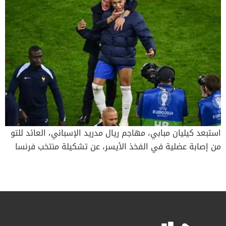
استبعد كيليان مبابي، مهاجم ريال مدريد الإسباني، العائد للتو
من إصابة عضلية في الفخذ الأيسر، عن تشكيلة منتخب فرنسا
لمباراتيه المرتقبة في 10 و14 أكتوبر الحالي ضمن الجولتين
الثالثة والرابعة لمسابقة دوري الأمم الأوروبية. ووجه ديشامب
الدعوة لمهاجمي باريس سان جيرمان برادلي باركولا وعثمان
ديمبيليه وراندال كولو مواني، إلى جانب مهاجم بايرن ميونخ
الألماني ميكايل أوليسيه وإنتر ميلان الإيطالي ماركوس تورام.