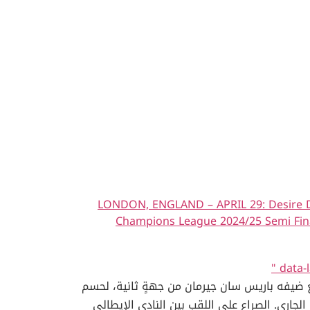
LONDON, ENGLAND – APRIL 29: Desire Do
Champions League 2024/25 Semi Final
" data-
مع ضيفه باريس سان جيرمان من جهةٍ ثانية، لحسم
سيتأهلان إلى المباراة النهائية ببطولة دوري أبطال أوروبا لكرة القدم التي تقام في 31 الشهر الجاري. الصراع على اللقب بين النادي الإيطالي