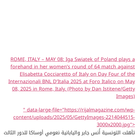
ROME, ITALY – MAY 08: Iga Swiatek of Poland plays a
forehand in her women’s round of 64 match against
Elisabetta Cocciaretto of Italy on Day Four of the
Internazionali BNL D’Italia 2025 at Foro Italico on May
08, 2025 in Rome, Italy. (Photo by Dan Istitene/Getty
Images)
" data-large-file="https://rijalmagazine.com/wp-
content/uploads/2025/05/GettyImages-2214044515-
3000x2000.jpg">
تأهلت التونسية أُنس جابر واليابانية نعومي أوساكا للدور الثالث