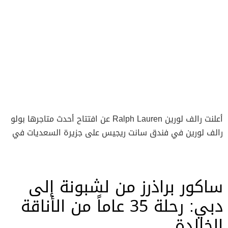
أعلنت رالف لورين Ralph Lauren عن افتتاح أحدث متاجرها بولو
رالف لورين في فندق سانت ريجيس على جزيرة السعديات في
أبوظبي، لتضيف لمسة جديدة إلى مشهد التسوّق الفاخر في
العاصمة. ويقدّم المتجر تجربة متكاملة تجمع بين الأناقة
العصرية وروح أسلوب الحياة الشاطئية، إذ يضم باقة واسعة من
ساكور براذرز من لشبونة إلى
الملابس والإكسسوارات والمنتجات الجلدية للرجال والنساء
دبي: رحلة 35 عاماً من الأناقة
والأطفال. ويأتي هذا الافتتاح ليكون أول متجر متخصص في
مستلزمات الشاطئ للعلامة في أبوظبي، ما يعزز حضور رالف
الخالدة