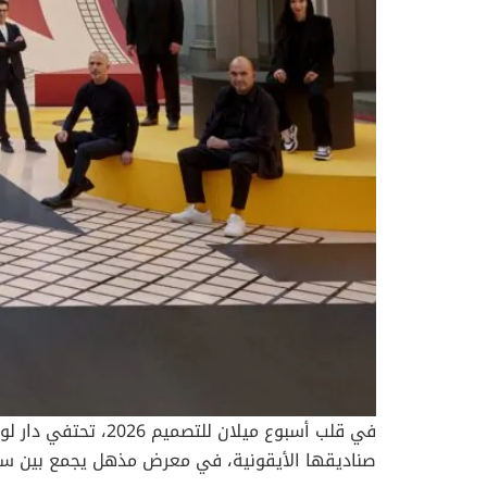
صناديقها الأيقونية، في معرض مذهل يجمع بين سحر ف