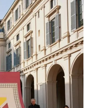
البصري والقصص السينمائية، مشيرًا إلى أن كل مجم
العرض في وقت تواصل فيه العلامة الأميركية تحقيق أ
استفادت الدار خلال العام الحالي من زخم إضافي بعد
مجموعة
يزال قادرًا على التطور دون التخلي عن جذوره. وبين ا
مخاطبة أجيال متعددة بلغة واحدة عنوانها الأناقة ال