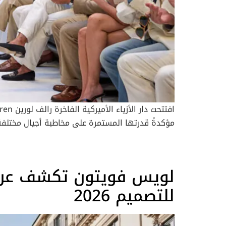
مؤكدةً قدرتها المستمرة على مخاطبة أجيال مختلفة 
أقيم داخ
لويس فويتون تكشف عن ر
الدقيقة والانسيابية المريحة. وقد عكست هذه التصام
للتصميم 2026
تقنيات الباتشورك والأقمشة الغنية بالملمس والتفا