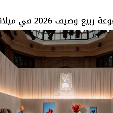
A post shared by Louis Vuitton (@louisvuitton) في قلب ميلانو، تحولت
وصيف 2026 في ميلانو
اً من الرسوم التوضيحية الموقعة وصولاً إلى أوائل الصناديق وحقائب 
 ديكو، لتشهد على فن السفر الذي لطالما أتقنته لويس فويتون. تُ
رينيات القرن الماضي، في إشارة إلى أصول الدار وبراعتها في
تبة حول سجادة تيكال كبيرة من مجموعة تكريم بيير لوغران، المستوحاة
مجموعة، التي عُرضت في صالون، غرفة طعام، ومكتبة، خالقة عالماً مت
الأنسجة، الأنماط، والظلال. تضم المجموعة قطعاً من مجموعات  Nomades
فة Napoleonica الضوء على مجموعة تكريم بيير لوغران من خلال مجموعة استثنائية 
لكبيرة ذات الأنماط الرسومية من المجموعة الجدران كلوحات فنية مه
الاسترخاء ريفييرا وleste
لقاء التراث بالحداثة: رؤى معاصرة تستمر الرحلة في غرفة Beauharnais، المستوحا
 هذه المجموعة عام 2025، وتستمد تصميمها من أرشيفات أحد أوائل إبداعاتها النسيجية