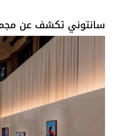
سانتوني تكشف عن مجموعة ربيع 
Nomades الجديدة. تعرض أرشيفات الدار، بدء
في ذلك زجاجات العطور، وكلها مشبعة بإلهام الآرت
مجموعة تراث لويس فويتون، في أجواء قطار من عش
Nomades المتنوعة في الأشكال والأحجام، مر
الجريء الذي يمزج بين الأزرق الداكن والبني هذه ال
الماضي. وتُسلط غر
تجليدات الكتب التاريخية للفنان. تزين البطانيات ا
بيرياند. تُطلق