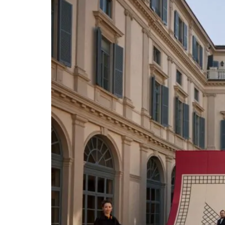
اع والمنافسة والتعبير الشخصي عن الأسلوب. قوة
تجارية تعزز الحضور على منصات الموضة العالمية View this post on Instagram A post shared by Ralph Lauren (@ralphlauren) يأتي
واجه تحديات تباطؤ سوق السلع الفاخرة. وقد
ب الأولمبية الشتوية، إلى جانب استمرار الطلب
رض ميلانو تأكيدًا على عودة Ralph Lauren إلى أجندة عروض الأزياء الإيطالية بعد سنوات من الغياب، في خطوة
تعكس رغبة العلامة في تعزيز حضورها ضمن أهم أسابيع الموضة العالمية واستقطاب جمهور دولي متنوع. Ralph Lauren يؤكد جاذبيته العابرة للأجيال من خلال
يكية والطاقة الشبابية، ليؤكد أنّ مفهوم الفخامة الأميركية لا
رسّخ مكانتها كواحدة من العلامات القادرة على