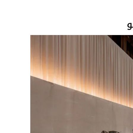
استثنائيين: قصر سيربيلوني التاريخي ومتجر لويس فويتون في فيا مونتي نابوليوني. قصر سيربيلوني: رحلة غامرة عبر الزمن والفن View this post on Instagram
 الغرف التاريخية لقصر سيربيلوني إلى مساحات عرض فنية، مصممة حول
لوحات لونية جريئة وغامرة، لتقدم تجربة لويس فويتون متكاملة تمتد من الآرت ديكو وحتى يومنا هذا. تكريم بيير لوغران: روح آرت ديكو الخالدة View this post on
Instagram A post shared by Louis Vuitton (@louisvuitton) تبدأ الرحلة في غرفة Giangaleazzo ، حيث يُنقل الزوار فوراً إلى الماضي، مسترشدين
بروح المصمم الداخلي، مُجلّد الكتب، والرسام Pierre Legrain 1888-1929. تُقدم لويس فويتون تحية لهذا الرمز البارز في حركة الآرت ديكو من خلال مجموعة Objets
السفر، بالإضافة إلى إكسسوارات السفر والجمال، بما
عرض هذه القطع الأثرية النادرة، المستوحاة من
 صناعة الصناديق. تفاعل مبهج ونابض بالحياة
View this post on Instagram A post shared by Louis Vuitton (@louisvuitton) في غرفة Gabrio تتجلى إبداعات مجموعة لويس فويتون Objets
 من أحد تصميماته لتجليد الكتب. يوحّد لوح ألوانها
كاملاً يتميز بتفاعل مبهج ونابض بالحياة بين
Objets السابقة، بما في ذلك مجموعة تكريم فورتوناتو ديبيرو التي كُشف عنها العام
من الأثاث وقطع فنون المائدة، وإبداعات نسيجية مستوحاة من
يبة، في حوار مع قطع أثاث أيقونية مثل كرسي
Coiffeuse Cé ذات الشكل الأوميغا، التي صممها المزخرف للويس فويتون عام 1921 وتُعاد إصدارها الآن من الخشب المطلي والمُنجّد بجلد نوماد.
ة من الزخرفة الزرقاء والبيج التي تزين مفرش المائدة من مجموعة تكريم شارلوت
 من عشرينيات القرن الماضي. يمتزج نمطها الهندسي، الذي يصور