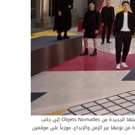
في قلب أسبوع ميلان للتصميم 2026، تحتفي دار لويس فويتون العريقة بملتقى الفن والتاريخ، حيث تكشف عن مجموعتها الجديدة من Objets Nomades إلى جانب
ن نوعها عبر الزمن والإبداع، موزعاً على موقعين