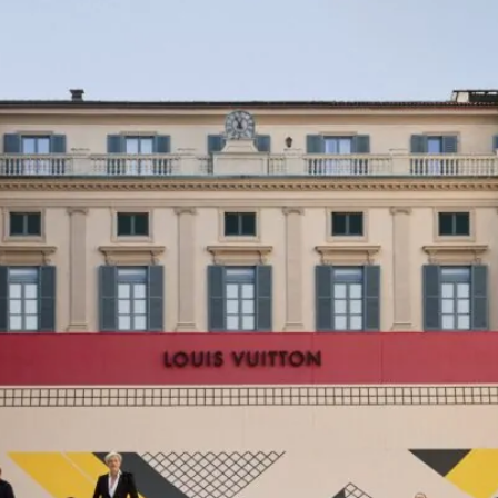
وعة تمثل تكريمًا للرجل الذي يسعى باستمرار إلى دفع حدود الإبد
داء قوي مقارنة بالعديد من دور الأزياء العالمية التي لا تزال ت
 تصميم أزياء فريق الولايات المتحدة الأميركية المشارك في الألعا
القوي على منتجاتها في السوق الصينية. كما مثّل ع
 ربيع وصيف 2027، نجح Ralph Lauren مرة جديدة في تقديم معادلة تجمع بين الأناقة الكلاس
لخياطة الراقية والإطلالات الرياضية المعاصرة، قدّمت الدار عرضًا 
عابرة للزمن.