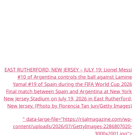
EAST RUTHERFORD, NEW JERSEY – JULY 19: Lionel Messi
#10 of Argentina controls the ball against Lamine
Yamal #19 of Spain during the FIFA World Cup 2026
Final match between Spain and Argentina at New York
New Jersey Stadium on July 19, 2026 in East Rutherford,
New Jersey. (Photo by Florencia Tan Jun/Getty Images)
" data-large-file="https://rijalmagazine.com/wp-
content/uploads/2026/07/GettyImages-2286807020-
3000x2001.jpg">