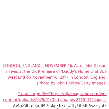
LONDON, ENGLAND – NOVEMBER 16: Actor Mel Gibson
arrives at the UK Premiere of ‘Daddy’s Home 2’ at Vue
West End on November 16, 2017 in London, England.
(Photo by John Phillips/Getty Images)
" data-large-file="https://rijalmagazine.com/wp-
content/uploads/2025/01/GettyImages-875011724.jpg">
خلال موجة الحرائق التي تجتاح ولاية كاليفورنيا الأميركية