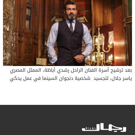
بعد ترشيح أسرة الفنان الراحل رشدي أباظة، الممثل المصري
ياسر جلال، لتجسيد شخصية دنجوان السينما في عمل يحكي
سيرته الذاتية، عبّر ياسر جلال، عن سعادته الكبيرة واعتزازه
بتقديم هذا الدور الاستثنائي الذي يُعد إنجازاً جديداً يضيفه إلى
تاريخه الفني، وشكر عائلة الراحل الشهير لثقتها به لتجسيد
شخصية الفنان الكبير رشدي أباظة. كانت السيدة منيرة أباظة
قد رشّحت ياسر جلال لتقديم السيرة الذاتية لشقيقها رشدي
أباظة، مشيرةً إلى أنّ ثمّة شبهاً كبيراً بينهما، ليس من حيث