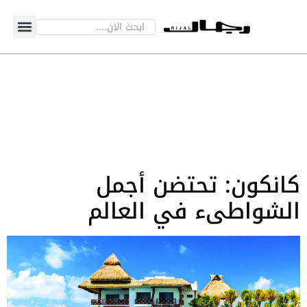
كانكون: تحتضن أجمل
الشواطىء في العالم