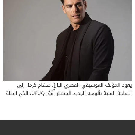
بمثابة الانطلاقة الرسمية لأسبوع سباق الجائزة الكبرى في
أوستن. هذا الحدث، الذي سيقام في لونغ سنتر، أحد أبرز
الأماكن في أوستن والذي يتميز بإطلالات بانورامية خلابة على
أفق المدينة، يعد بتقديم احتفال لا مثيل له يمزج بين رياضة
السيارات والثقافة. معرض للسيارات الخارقة والنجوم
View this post on Instagram A post
shared by THE EXOTICS NETWORK | TEN
(@theexoticsnetwork) من المتوقع أن يجمع المهرجان أكثر
من 100 سيارة هايبركار وسوبركار، بالإضافة إلى سيارات عرض
الفورمولا 1، ليجذب الآلاف من المتحمسين إلى قلب وسط
يعود المؤلف الموسيقي المصري البارز، هشام خرما، إلى
المدينة. وقد أثبتت The Exotics Network نفسها كمنصة
الساحة الفنية بألبومه الجديد المنتظر أُفُق UFUQ، الذي انطلق
رائدة تربط بين مالكي السيارات الفاخرة وقادة الصناعة
رسميًا في 23 يوليو عبر جميع المنصات الموسيقية. يمثل الألبوم
الشغوفين، وتشتهر فعالياتها بعرض بعض من أندر وأجمل
عودة قوية لخرما إلى عالم الألبومات بعد غياب دام ست سنوات
السيارات في العالم. الكشف عن هوية Cota الجديدة ومزاد
منذ ألبومه السابق كُن في عام 2019، ويُعد نقلة نوعية في
خيري استثنائي View this post on Instagram
مسيرته الفنية، مقدمًا رؤية موسيقية أوسع وأكثر انفتاحًا على
A post shared by Lamborghini Squadra Corse
الثقافات العالمية. أُفُق:10 أعمال موسيقية بروح عالمية