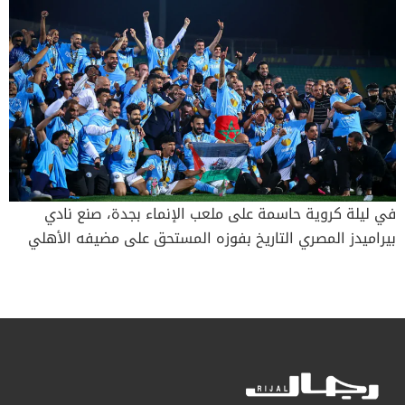
في ليلة كروية حاسمة على ملعب الإنماء بجدة، صنع نادي
بيراميدز المصري التاريخ بفوزه المستحق على مضيفه الأهلي
السعودي بنتيجة 3-1، ليُتوج بطلاً لكأس إفريقيا–آسيا–المحيط
الهادئ ضمن منافسات كأس القارات للأندية. تألق المهاجم
الكونغولي فيستون مايلي بشكل لافت، مسجلاً هاتريك قاد به
السماوي لإقصاء الراقي وتحقيق لقب قاري جديد. مايلي يتوهج
بثلاثية تاريخية: بيراميدز يفرض سيطرته شهدت المباراة أداءً
قوياً من جانب بيراميدز، الذي اعتمد على خطة تكتيكية (4-3-2-1)