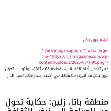
أقلام مون بلان
" data-image-caption="" data-large-
file="https://rijalmagazine.com/wp-
content/uploads/2025/07/1-90.png">
حين تتحول أداة الكتابة إلى قطعة فنية تُقتنى وتُتوارث، تكون
مون بلان قد أنجزت مهمتها. في أحدث إصداراتها، تعود الدار
لتؤكد أن أقلام مون بلان ليست مجرد وسيلة للكتابة، بل تحف
صغيرة تروي حكايات. الإصدار الجديد ضمن مجموعة Writers
Edition يأتي تكريما لعملاق الأدب الألماني يوهان فولفغانغ
منطقة باتا، زلين: حكاية تحول
فون غوته، في تحية تجمع بين الأدب والعلم والفن في تصميم
واحد. ولمن يتابع عالم الفخامة، يقدم قسم لايف ستايل