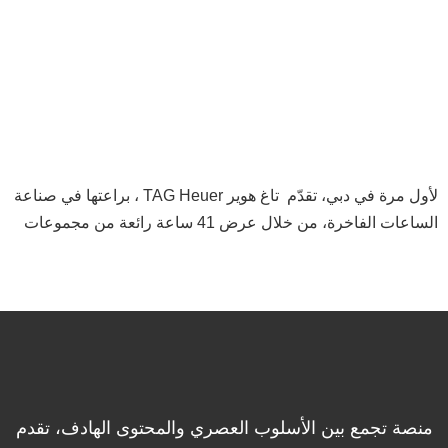
لأول مرة في دبي، تقدّم تاغ هوير TAG Heuer ، براعتها في صناعة
الساعات الفاخرة، من خلال عرض 41 ساعة رائعة من مجموعات
موناكو وكاريرا وبلازما الشهيرة: 23 قطعة تراثية تسلط الضوء على
الماضي العريق للدار بينما يعكس 18 طرازًا من الساعات الفاخرة،
التزام العلامة التجارية الراسخ بالابتكار والحرفية. وحظي زوّار
المعرض بفرصة حصرية للقاء فريق صناعة الساعات الماهر من
المقر الرئيسي لشركة تاغ هوير في سويسرا: كارول كاسابي، مديرة
الاستراتيجية والحركات؛ وجوليان ديلكامبر، المصمم الرئيسي؛
ولوران كيرفين، سفير صناعة الساعات الفاخرة. وقد قدم هذا
منصة تجمع بين الأسلوب العصري والمحتوى الهادف، تقدم
الثلاثي رؤى حول الحرفية المعقدة وراء كل ساعة، وعملية التصميم