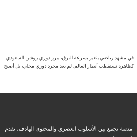
في مشهد رياضي يتغير بسرعة البرق، يبرز دوري روشن السعودي
كظاهرة تستقطب أنظار العالم. لم يعد مجرد دوري محلي، بل أصبح
ساحة تنافسية حقيقية، ووجهة جاذبة لألمع نجوم كرة القدم. كشف
تحليل مفصل أجرته شركة باين آند كومباني Bain & Company،
بالتعاون مع وكالة توينتي فيرست جروب (TFG) الرائدة في
الاستخبارات الرياضية، عن أبعاد هذا التحول السريع وتأثيره المتزايد
على الساحة الكروية العالمية. هذا العمل ليس مجرد أرقام، بل هو
انعكاس لزخم استثماري جريء، ومستوى تنافسي متصاعد، والتزام
عميق بتطوير المواهب في جميع أنحاء كرة القدم السعودية. موسم
منصة تجمع بين الأسلوب العصري والمحتوى الهادف، تقدم
2024/2025: عام التحول الكبير والتنافس المحتدم View this