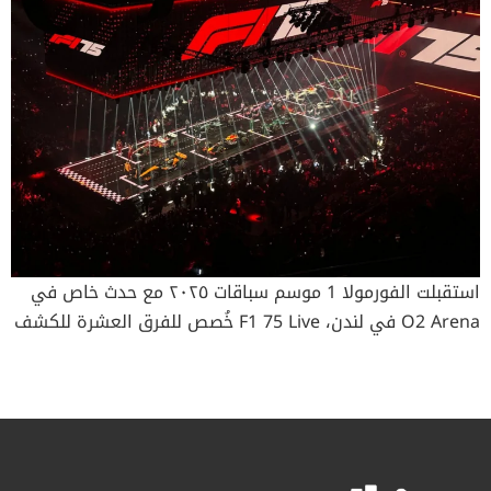
استقبلت الفورمولا 1 موسم سباقات ٢٠٢٥ مع حدث خاص في
O2 Arena في لندن، F1 75 Live خُصص للفرق العشرة للكشف
عن جميع كسوات سيارات السباق ضمن عرض ضخم أمام حشدٍ
من 15.000 متفرّج، وذلك بالترتيب العكسي لترتيب بطولة
الصانعين في ٢٠٢٤، حيث كانت ساوبر أوّل من تكشف عن
كسوتها ومكلارين الأخيرة. وحضر جميع السائقين العشرين
الحدث للاحتفال بالذكرى 75 لانطلاقة رياضة السباقات.