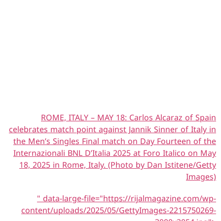
ROME, ITALY – MAY 18: Carlos Alcaraz of Spain
celebrates match point against Jannik Sinner of Italy in
the Men’s Singles Final match on Day Fourteen of the
Internazionali BNL D’Italia 2025 at Foro Italico on May
18, 2025 in Rome, Italy. (Photo by Dan Istitene/Getty
Images)
" data-large-file="https://rijalmagazine.com/wp-
content/uploads/2025/05/GettyImages-2215750269-