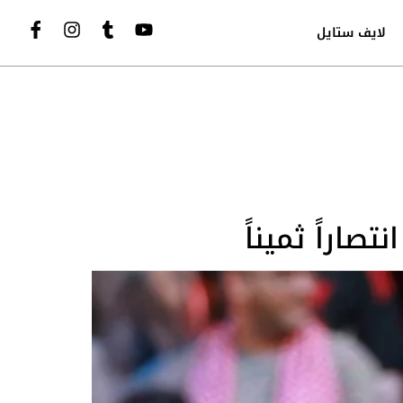
لايف ستايل
اراً ثميناً