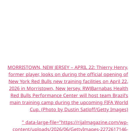
MORRISTOWN, NEW JERSEY – APRIL 22: Thierry Henry,
former player, looks on during the official opening of
New York Red Bulls new training facilities on April 22,
2026 in Morristown, New Jersey. RWJBarnabas Health
Red Bulls Performance Center will host team Brazil’s
main training camp during the upcoming FIFA World
Cup. (Photo by Dustin Satloff/Getty Images)
" data-large-file="https://rijalmagazine.com/wp-
content/uploads/2026/06/GettyImages-2272617146-