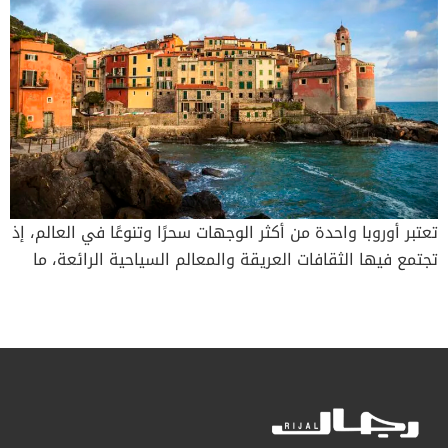
تعتبر أوروبا واحدة من أكثر الوجهات سحرًا وتنوعًا في العالم، إذ
تجتمع فيها الثقافات العريقة والمعالم السياحية الرائعة، ما
يجعلها وجهة لا تقاوم لملايين السياح سنويًا. من القلاع
القديمة والطبيعة الخلاّبة إلى شوارع الأزياء الراقية، يمكن
للزوار الاستمتاع بتجارب لا تُنسى في كل زاوية من أرجاء هذه
القارة الساحرة. فما هي أفضل المدن الأوروبية التي تتميّز
بكنوزها الطبيعية وتاريخها القديم وثقافاتها المتنوعة؟ تيلارو
الإيطالية ملهمة الشعراء والفنانين تقع القرية على خليج