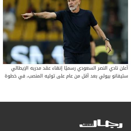
أعلن نادي النصر السعودي رسميًا إنهاء عقد مدربه الإيطالي
ستيفانو بيولي بعد أقل من عام على توليه المنصب، في خطوة
تعكس حجم الإحباط من أداء الفريق في موسم 2024-2025،
الذي خرج منه خالي الوفاض. وجاء في بيان نشره النادي عبر
حساباته الرسمية: “تعلن شركة نادي النصر رسميًا إنهاء العلاقة
التعاقدية مع مدرب الفريق الأول السيد ستيفانو بيولي”. بيولي
سيرة أوروبية لم تصمد في السعودية تولى بيولي البالغ من
العمر 58 عامًا، تدريب النصر في سبتمبر 2024 بعقد يمتد لثلاث