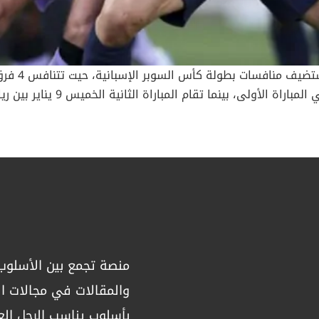
تتجه الأنظار
للمرة الخامسة. ويلتقي برشلونة م
 بينما يخوض برشلونة المسابقة بعد حصوله على وصافة بطولة الد
ة، إذ يهدف الأخير للفوز بلقب كأس السوبر الإسبانية للمرة الرابعة،
موسم، التي شهدت 11 فوزاً في 12 مباراة بالدوري. وتراجع فريق المدرب الألماني هانسي فلي
لة، وبفارق خمس نقاط عن ريال مدريد المتصدر. ويأمل برشلونة في ا
منصة تجمع بين الأسلوب 
بع فرق. ريال مدريد سيفتقد جهود نجمه فينيسيوس جونيور في مباراة ا
يوركا، بعد تحقيق أربع انتصارات وتعادل وحيد في آخر خمس مباريات. 
والمقالات في مجالات الص
 للجدل أمام فالنسيا، كما يستمر غياب المصابين إيدير ميليتاو، دان
بأسلوب يناسب الرجل الع