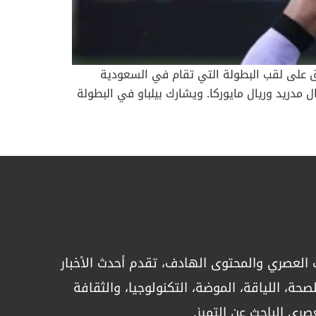
 اليوم الأربعاء 8 يناير إلى جدة، التي تستضيف منافسات بطولة كأس السوبر الإسبانية، حيت تتنافس 4 فرق على لقب البطولة التي تقام في السعودية
ع أتلتيك بيلباو في المباراة الأولى، بينما تقام المباراة الثانية الخميس 9 يناير بين ريال مدريد وريال مايوركا. ويشارك بيلباو في البطولة
وري، ويلعب ريال مدريد في السوبر الإسباني
كبطل الدوري، ويشارك مايوركا في البطولة كوصيف لكأس الملك. برشلونة يطمح إلى التتويج بلقب بطولة كأس السوبر الإسباني للمرة 15 في تاريخه يواجه برشلونة
 والثانية بنظام الأربعة فرق بعد أن توج باللقب
في 2021. وتجنب بيلباو، بقيادة مدربه إرنستو فالفيردي، الهزيمة في آخر 15 مباراة رسمية، بما في ذلك ست انتصارات وأربع تعادلات في 10 مباريات بالدوري، إذ يحتل
المركز الرابع بفارق نقطتين فقط عن برشلونة صاحب المركز الثالث. ويشعر فريق برشلونة بالارتياح بعد تجنب أي هفوات في مباراة كأس الملك أمام بارباسترو حين فاز 4-0،
خاصة وأن الفريق أنهى فترة التوقف الشتوي في حالة سيئة بالدوري، حيث فاز في مباراة واحدة فقط من آخر سبع مباريات بالمسابقة عام 2024، وهو تباين كبير مقارنة
ك للمركز الثالث بجدول الدوري، بفارق ثلاث نقاط خلف أتلتيكو
لتتويج بلقب بطولة كأس السوبر الإسباني للمرة
العصري والمحتوى الهادف، تقدم أحدث الأخبار
لدور قبل النهائي الثانية، يتطلع ريال مدريد
ويفتقد ريال مدريد لجهود نجم الفريق البرازيلي
حة، اللياقة، الموضة، التكنولوجيا، والثقافة
ي كارباخال، وديفيد ألابا عن المباراة. ومن المقرر
صري الباحث عن التميز.