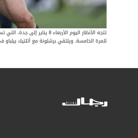
بصفته بطلا لكأس ملك إسبانيا في الموسم الماضي،
نظيره بيلباو على ملعب مدينة الملك عبد الله الرياضي
ببداية ال
مدريد، صاحب المركز الثاني، الذي يملك مباراة مؤج
15 في تاريخه، والثانية له منذ إقامة البطولة بأر
للتأهل للمباراة النهائية عندما يواجه فريق ريال ما
فينيسيوس جونيور، بعد أن حصل على بطاقة حمراء مثيرة