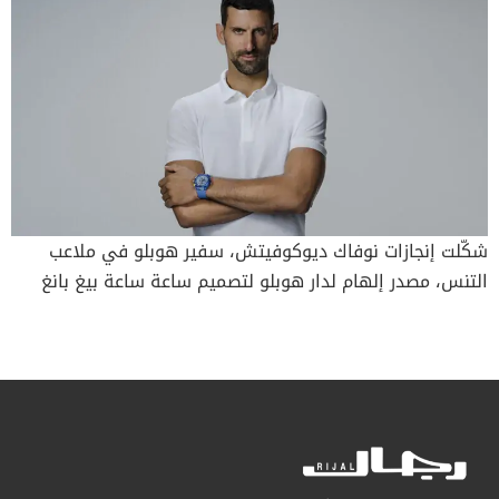
شكّلت إنجازات نوفاك ديوكوفيتش، سفير هوبلو في ملاعب
التنس، مصدر إلهام لدار هوبلو لتصميم ساعة ساعة بيغ بانغ
أونيكو، التي تجسّد رشاقة ديوكوفيتش في ملاعب التنس
وأرقامه القياسية، مسلّطةً الضوء على النهج الذي تعتمده
لتحقيق الابتكار المستدام. وتقدّم العلامة وسفيرها، ساعة
مميّزة مُستلهمة من القوة والتصميم اللذين قادا ديوكوفيتش
ليصبح لاعب التنس الأعظم على الإطلاق. Big Bang Unico
Novak Djokovic: ساعة استثنائية تجسّد الابتكار والتميّز في
استخدام المواد انطلاقًا من التزام هوبلو بالابتكار وإتقانها