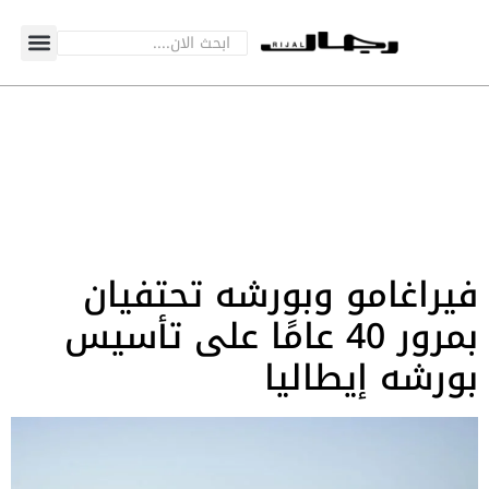
فيراغامو وبورشه تحتفيان
بمرور 40 عامًا على تأسيس
بورشه إيطاليا