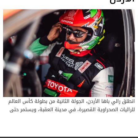
انطلق رالي باها الأردن، الجولة الثانية من بطولة كأس العالم
للراليات الصحراوية القصيرة، في مدينة العقبة، ويستمر حتى
السبت 12 أبريل. وأقيمت المرحلة الاستعراضية (5.15 ‏كم) في
الشاطئ الجنوبي في ‏العقبة. وسجّل أفضل الأوقات في
المرحلة ‏الاستعراضية (5.15 كم) لباها الأردن كل من السعودي