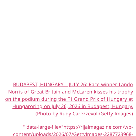
BUDAPEST, HUNGARY – JULY 26: Race winner Lando
Norris of Great Britain and McLaren kisses his trophy
on the podium during the F1 Grand Prix of Hungary at
Hungaroring on July 26, 2026 in Budapest, Hungary.
(Photo by Rudy Carezzevoli/Getty Images)
" data-large-file="https://rijalmagazine.com/wp-
content/uploads/2026/07/GettyImages-2287723968-