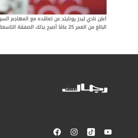
البالغ من العمر 25 عامًا أصبح بذلك 
صيف 2023، مع بقاء أكثر من أسبوع على إغل
بقميص المنتخب السويسري. أوكافور: “حلم الطفولة 
الدوري الإنجليزي الممتاز. القرار كان سهلاً بالنس
ليدز، فسيعاد
فشل محاولاته في التعاقد مع إيبرتشي إيزي لاعب ك
لتقديم عرض بقيمة 80 مليون جنيه 
مع إيزي