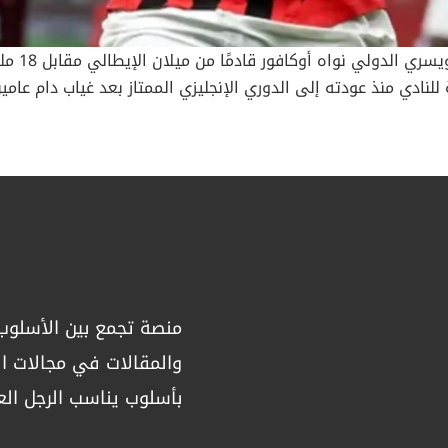
أعلن نادي
الصفقة التاسعة للنادي منذ عودته إلى الدوري الإنجليزي الممتاز بعد غياب 
اق سوق الانتقالات. مسيرة أوكافور قبل ليدز أوكافور صنع اسمه مع ري
تحقق” في أول تعليق له بعد التوقيع، قال أوكافور لموقع ليدز 
بة لي، لأن أسلوبي يناسب طبيعة اللعب هنا. هذا حلم أصبح حقيقة و
إيلاند رود”. وأضاف
إيلاند رود 
منصة تجمع بين الأسلوب 
ل رقماً قياسياً لتشيلسي (43 مباراة متتالية دون هزيمة أمام الفرق الصاعدة). بعد فشل
ريستال بالاس، حوّل نادي توتنهام هوتسبير اهتمامه إلى سافينيو
والمقالات في مجالات الص
إسترليني للحصول على خدمات اللاعب البرازيلي، وفق تقارير إعلامية. تفاصيل
بأسلوب يناسب الرجل الع
 مقابل 60 مليون جنيه إسترليني + 7.5 مليون إضافات، لكن أرسنال خطف اللاعب في اللح