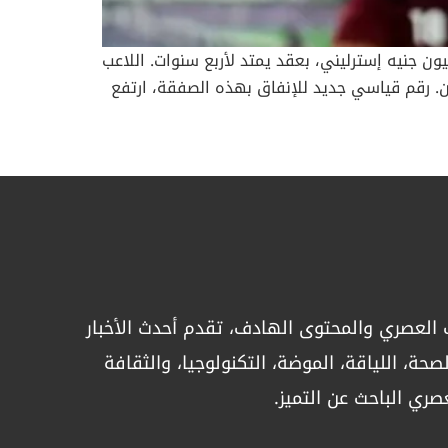
 ليدز يونايتد عن تعاقده مع المهاجم السويسري الدولي نواه أوكافور قادمًا من ميلان الإيطالي مقابل 18 مليون جنيه إسترليني، بعقد يمتد لأربع سنوات. اللاعب
دام عامين. رقم قياسي جديد للإنفاق بهذه الصفقة، ارتفع
إجمالي إنفاق أندية الدوري الإنجليزي الممتاز في سوق الانتقالات الصيفية الحالية إلى 2.37 مليار جنيه إسترليني، متجاوزًا الرقم القياسي السابق البالغ 2.36 مليار في
د بول سالزبورغ النمساوي، حيث حقق أربعة ألقاب
دوري وقدم مستويات لافتة، قبل أن ينتقل إلى ميلان الإيطالي. ومع الروسونيري، لعب دورًا محدودًا لكنه اكتسب خبرة في المنافسات الكبرى، كما خاض 24 مباراة دولية
الرسمي”لطالما حلمت منذ طفولتي باللعب في
لا أطيق الانتظار حتى أخوض أول مباراة على ملعب
 أنه انبهر بأجواء الجماهير عندما واجه ليدز في مباراة ودية مع ميلان: “كنت مذهولاً بوجود 50 ألف مشجع في لقاء ودي فقط. سمعت أن الأجواء في
أكثر جنونًا، وأتطلع لتجربتها”. اختبار صعب أمام أرسنال ليدز، الذي استهل موسمه بالفوز على إيفرتون 1-0، سيواجه اختبارًا كبيرًا السبت المقبل أمام أرسنال، أحد
أبرز المرشحين للمنافسة على اللقب. الفريق اللندني لم يخسر على ملعبه أمام أي وافد جديد للبريميرليغ منذ هزيمته أمام نيوكاسل عام 2010، وإذا تجنب الخسارة أمام
العصري والمحتوى الهادف، تقدم أحدث الأخبار
 صفقة إيزي.. توتنهام يوجه أنظاره إلى سافينيو في المقابل وبعد
 لاعب مانشستر سيتي. النادي اللندني يستعد
حة، اللياقة، الموضة، التكنولوجيا، والثقافة
 الصفقة الفاشلة مع إيزي توتنهام كان قريبًا من التعاقد
صري الباحث عن التميز.
ظات الأخيرة. الصفقة كانت تهدف لتعويض غياب جيمس ماديسون الذي
أصيب بقطع في الرباط الصليبي وسيغيب حتى نهاية الموسم. أرقام سافينيو مع مانشستر سيتي سافينيو شارك في 48 مباراة خلال موسمه الأول مع مانشستر سيتي،