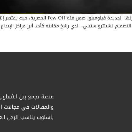
لتصميم تشينترو ستيلي، الذي رسّخ مكانته كأحد أبرز مراكز الإبدا
gram A post shared by Lamborghini (@lamborghini
2007، كان هدفنا ابتكار سيارة رياضية فائقة تعبّر بأقصى الحدود عن هوية لامبورغ
منصة تجمع بين الأسلوب 
والمقالات في مجالات الص
الكربون متعددة التقنيات، مع بنية أمامية من المركّبات المُشكّل
بأسلوب يناسب الرجل الع