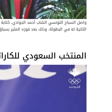
واصل السباح التونسي الشاب أحمد الجوادي، كتابة التا
المنتخب السعودي للكاراتيه 
الأقوى ذهنيًا”: سر النجاح عقب فوزه بالسباق، علّق 
حيث أظهر قدرة فائقة على التحمل والتركيز في اللح
المزدوج في بطولة العالم يمثل أول لقبين عالميين 
المستمر وصعوده السريع نحو قمة السباحة العالمية. 