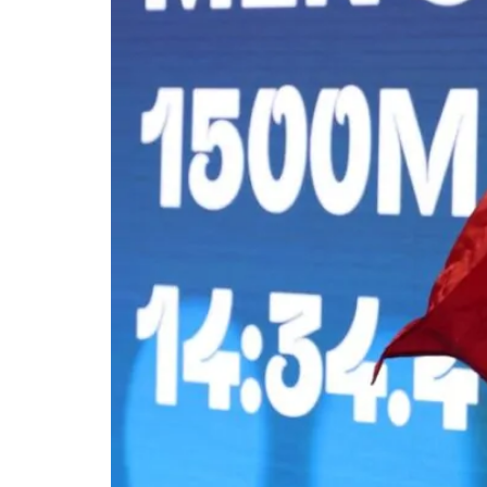
السباق على المقود واختيار وضع Corsa، تُفعّل لامبورغيني تيميراريو نظام الانطلاق الفائق الخاص بها، لتنطلق من السكون إلى سرعة 100 كيلومتر في الساعة خلال 2.7
ثانية فقط. تجمع السيارة بين محرك ثماني الاسطوانات جديد مزدوج الشاحن التوربيني وثلاثة محركات كهربائية، لتولد قوة إجمالية تبلغ 920 حصانًا مترياً CV، كما أنها أول
سيارة رياضية خارقة إنتاجية قادرة على بلوغ 10,000 دورة في الدقيقة، وهو إنجاز هندسي فريد. تجسد تيميراريو، باعتبارها مركبة كهربائية عالية الأداء HPEV، فلسفة
خارقة تلائم مختلف جوانب الحياة اليومية بكفاءة