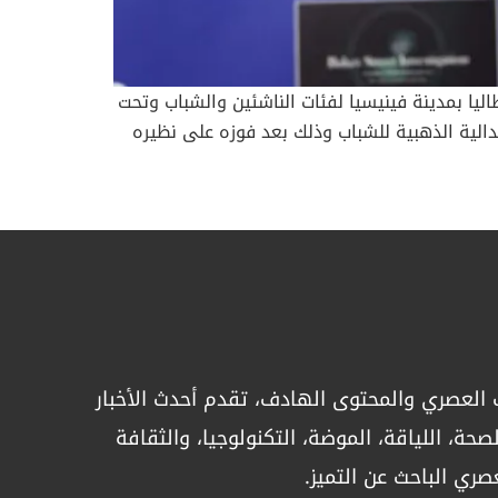
ريخه، 7 ميداليات متنوعة في بطولة العالم 2024 التي أقيمت في إيطاليا بمدينة فينيسيا لفئات الناشئين والشباب وتحت
الم 2024 وانتزع اللاعب عبدالله القحطاني الميدالية الذهبية للشباب وذلك بعد فوزه على نظيره
الي سوبينو فيدريكو 2/1 في وزن فوق 76. ونال اللاعب سعد السيف الميدالية الفضية للشباب في وزن تحت 61 وحصد اللاعب عمرو برقاوي الميدالية الفضية
ن عرفات الميدالية الفضية للناشئين وزن تحت 52، فيما حصل اللاعب بدر برقاوي على الميدالية البرونزية للناشئين بفوزه
لميدالية البرونزية للشباب بعد فوزه على نظيره المكسيكي كروز
أليخاندرو 16/13 وزن تحت 55 كيلوغراما. واختتم اللاعب أنس الزهراني المشاركة بحصوله على الميدالية البرونزية لفئة تحت 21 بعد فوزه على اللاعب الإيطالي بيزوتي
غابرييل 9/7 في وزن تحت 84. ذهبية فلسطينية وأردنية شارك في هذا الحدث العالمي 109 منتخبات من مختلف القارات، بمجموع 1908 لاعب ولاعبة. وحقق العرب نتائج
حمد، في المواجهة النهائية، ضمن منافسات فئة
خ كبير في اللعبة، حيث تجاوزت بطلات البوسنة
داد الأولمبي، الذي تشرف عليه اللجنة الأولمبية
العصري والمحتوى الهادف، تقدم أحدث الأخبار
ية الدوري العالمي للكاراتيه، خلال شهريّ يونيو
خلال منافسات اليوم الرابع من بطولة العالم
حة، اللياقة، الموضة، التكنولوجيا، والثقافة
للكاراتيه للناشئين والشباب وتحت 21 عاماً. وتمكن هاني رشيد من نيل الميدالية الذهبية لمنافسات الشباب لفئة وزن تحت 55 كجم، بعد فوزه في النهائي على خصمه
صري الباحث عن التميز.
التايلاندي تاوليك تاناكورن بنتيجة 1-0. فيما نال حاتم الحراسيس، الميدالية الفضية، ضمن منافسات الناشئين لوزن تحت 57 كجم، حيث خسر النزال النهائي أمام الياباني