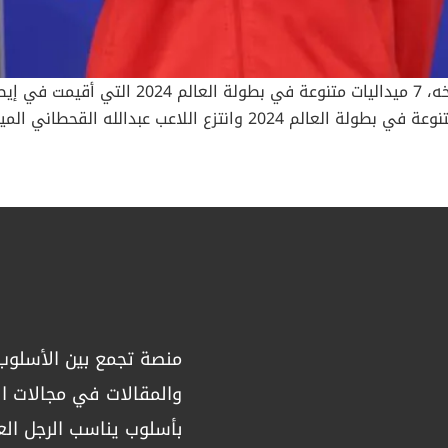
حصد المنتخب السعودي للكاراتيه لأول مرة في تا
21 عاماً، في إنجازٍ تاريخي غير مسبوق. 7 ميداليات متنوعة في بطولة الع
الإيط
للناشئين في وزن فوق 70. وحقق اللاعب عبدالرحم
على اللاعب المصري جاد علاء الدين 6/2 وزن تحت 70 كيلوغراما. وحقق أيضاً اللاعب علي العرياني ا
بطولة العالم للكاراتيه، بعد فوزها على نظيرتها المصرية رؤى م
ريقها إلى الذهب، هزمت البطلة الفلسطينية منافسات من دول لها تاري
خيراً بطلة مصر. وتُعتبر مريم بشارات هي إحدى لاعبات برنامج الإع
منصة تجمع بين الأسلوب 
ولية، فإلى جانب ذهبية بطولة العالم، توجت بشارات بذهبية وبرونز
يد، الميدالية الذهبية، فيما نال مواطنه حاتم الحراسيس، الفضية، 
والمقالات في مجالات الص
بأسلوب يناسب الرجل الع