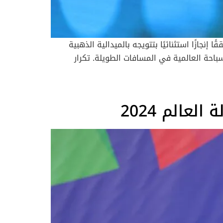
نجازًا استثنائيًا بتتويجه بالميدالية الذهبية
لجوادي كأحد أبرز نجوم السباحة العالمية في المسافات الطويلة. تكرار
ني جاء فوز الجوادي بسباق 1500 متر ليُكرر سيناريو انتصاره في سباق 800 متر الذي حققه الأسبوع الماضي. ففي كلا السباقين، أظهر
ا وبدنيًا لافتًا، حيث تمكن من تجاوز منافسه الألماني زفين شفارتس في آخر 100 متر، ليحصد الذهب تاركًا الفضية للألماني في كلا المناسبتين.
ة، متفوقًا بفارق 1.28 ثانية عن شفارتس. هذا الفوز لم يكن سهلًا، خاصة مع وجود منافسين أقوياء مثل
عالم 2024
الأمريكي بوبي فينك، البطل الأولمبي مرتين وحامل الرقم القياسي العالمي، الذي حل ثالثًا وحصل على الميدالية البرونزية بفارق 2.19 ثانية عن البطل التونسي. “كنت
ا كنت الأقوى ذهنيًا”. هذه الكلمات تلخص سر تفوقه،
يال المائي وكان الجوادي قد افتتح رصيده
الذهبي، عندما أحرز ذهبية سباق 800 متر في منافسات السباحة بمونديال الألعاب المائية. وقد قطع مسافة السباق بزمن قدره 7:36.88 دقائق، وهو ثالث أفضل توقيت
في تاريخ السباق، متقدمًا على الألمانيين سفن شفارتس (صاحب الفضية بزمن 7:39.96 دقائق) ولوكاس مايرتنز (الذي نال البرونزية بزمن 7:40.19 دقائق). هذا الإنجاز
ياد باريس الصيف الماضي، ما يؤكد على تطوره
احة، وأن المستقبل يحمل له المزيد من الإنجازات.