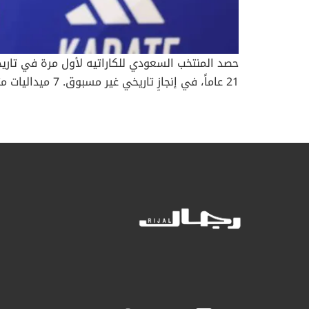
مميزة، حيث توّجت الفلسطينية مريم بشارات بذهبية 
وزن فوق 61 كغم للناشئين والشباب. وفي ط
والهرسك وسويسرا، ثم بطلة بلجيكا وبطلة إيطاليا، وأ
الفلسطينية. وحققت مريم هذا العام ثلاث ميداليات د
ويوليو الماضييّن. كما حصد اللاعب الأردني، هاني رش