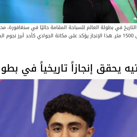
ريخ في بطولة العالم للسباحة المقامة حاليًا في سنغافورة، محققًا إ
الثانية له في البطولة، وذلك بعد فوزه المثير بسباق 1500 متر. هذا الإنجاز يؤكد على مكانة ا
سيناريو الذهب: تفوق ذهني وبد
السباح التونسي تفوقًا ذهنيً
وحسم الجوادي سباق 1500 متر بزمن قدره 14 دقيقة و34.41 ثاني
يحقق إنجازاً تاريخياً في بطولة ال
الجوادي على أدائه قائلًا: “أعلم أن الجميع كان يشعر بالألم، وربم
ظات الحاسمة، وهو ما يميز الأبطال الكبار. حصاد ذهبي في الموند
في مسيرة الجوادي الاحترافية، ويأتي بعد أن حل رابعًا في أولمب
الجوادي يثبت يومًا بعد يوم أنه قوة لا يستهان بها في عالم السب