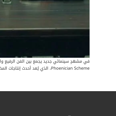
Phoenician Scheme، الذي يُعد أح
بُعداً بصرياً راقياً للفيلم، ويؤكّد مكانة مون بلان
أفعى، مستلهمةُ من أرشيف الدار في عشرينيات القرن 
كعلامة تجمع بين التاريخ والفن والدّقة، وتُثبت مجددا