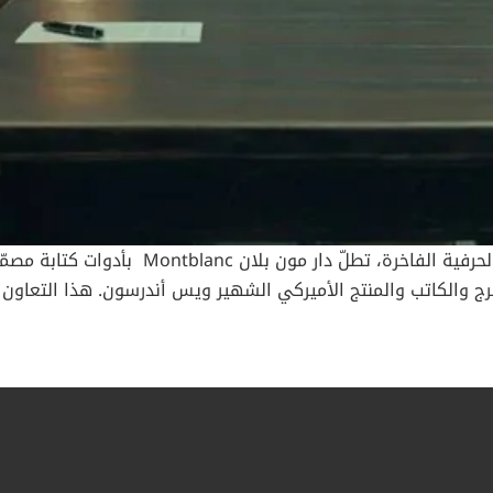
دث إنتاجات المخرج والكاتب والمنتج الأميركي الشهير ويس أندرسون. هذا الت
 كرمز للأناقة والتميّز في أدق التفاصيل. مون بلان في المخطط الفيني
الماضي، لتُجسّد روح الابتكار المتجذّر في تراث مون بلان. من خلا
ً قدرتها على التكيف مع أكثر السياقات الفنية تطلباً، لتكون جزءاً م
المخطط الفينيقي: صراع رجل أعمال غامض وسط 