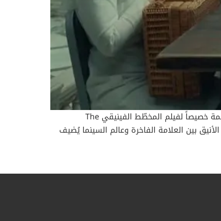
في مشهدٍ سينمائي جديد يجمع بين الفن الرفيع والحرفية الفاخرة، تطلّ دار مون بلان Montblanc بأدوات كتابة مصمّمة خصيصاً لفيلم المخطّط الفينيقي The
عاون الأنيق بين العلامة الفاخرة وعالم السينما يُضيف
قي: إبداعات فنية حصرية تجمع بين تراث الأناقة وروح
الابتكار برزت في الفيلم الجديد أدوات كتابة حصرية من توقيع مون بلان، من بينها نسخة مصمّمة خصيصاً من قلم Meisterstück 149 المستوحى من تصاميم الخمسينيات،
تُجسّد ببساطتها المدروسة روح العصر الذهبي للأناقة الكلاسيكية. كما ظهرت أيضاً نسخة فريدة من قلم Heritage Rouge et Noir Coral بمشبك مميز على شكل
ل هذا الظهور اللافت، تؤّكّد مون بلان حضورها
ن تجربة بصرية متكاملة تنبض بالتفرّد والجاذبية.
عالم من المكائد والتهديدات السرية View this post on Instagram A post shared by The