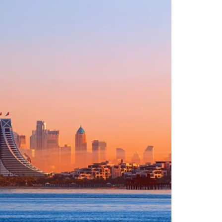
إلى جانب مشروب Paloma المص
sents: The Village News
يدمج الطهو والثقافة والرياضة والتجارب الرقمية ف