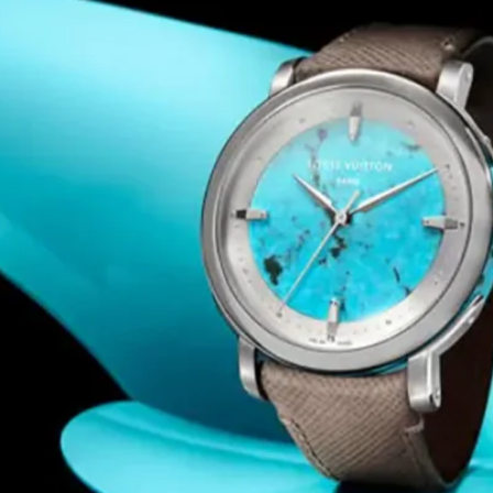
دًا حسّيًا، مثل حُلي الحقائب المستوحاة من الزيتون والليمون وال
الحفاظ على هوية العلامة القائمة على الدقة وال
(@tumitravel) ضمن مجموعة 19 Degree، تكشف Tumi عن ميزة ont Access
ت الضيقة. هذا الابتكار يعكس التزام العلامة بتقديم حلول عملية 
حسية متكامل
لسفر الواعي، حيث تتداخل الأصوات والروائح والملامس لتبتكر ذكريات ت
(@tumitravel
travel
غامرة، تعزز ارتباط الجمهور بروح السفر والاكتشاف. ومع توفر
بالدقة، وتلتقي الحقيبة بالقصة.