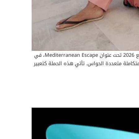
مثل Dubai Pass وGo City Dubai Explorer Pass، التي تشمل دخول أكثر من 30 معلماً بسعر موحّد، مع توفير يصل إلى 50٪ مقارنة بشراء التذاكر منفصلة. هذه الباقات
ليست مجرد مدينة تُزار، بل تجربة تُعاش بكل الحواس. من قمة برج خليفة إلى هدوء الصحراء،
الأماكن السياحية في دبي تنتظرك لتصنع منها
في خطوة تعكس تطوّر رؤيتها المعاصرة للسفر وأسلوب الحياة، كشفت علامة Tumi العالمية عن حملتها الجديدة لربيع 2026 تحت عنوان Mediterranean Escape، في
تكاملة متعددة الحواس. تأتي هذه الحملة كتعبير
 تمزج بين الأداء العملي والجمالية الراقية، في
توازن دقيق يعكس جوهر العلامة. رؤية بصرية تنقل روح الوجهة View this post on Instagram A post shared by TUMI (@tumitravel)
حديدًا في فيلا فورتاليزا وقرية كالا سان فيسنتي.
. تعكس المشاهد انسيابية الحركة وخفة التجربة، حيث
تتحول القطع إلى امتداد طبيعي لأسلوب الحياة، متناغمة مع الضوء، الطبيعة، والعمارة المتوسطية. لوحة ألوان مستوحاة من الطبيعة المتوسطية View this
قلب المجموعة، تبرز لوحة لونية جريئة ومشرقة تستحضر دفء الشمس وهدوء
لبحر.تتراوح الألوان بين الأخضر الزعتري الغني، والتيراكوتا الدافئة، والأصفر المضيء، وصولًا إلى الأزرق Horizon Blue الذي يجسد التقاء السماء بالبحر. تتجلى هذه
الألوان عبر مجموعة 19 Degree الأيقونية، بما في ذلك إصدار الألمنيوم، لتضفي بعدًا بصريًا عميقًا على التصاميم المنحوتة التي تشتهر بها Tumi. تصاميم تجمع بين
 والابتكار View this post on Instagram A post shared by TUMI (@tumitravel) تتجاوز المجموعة الحقائب الصلبة لتشمل أسلوب