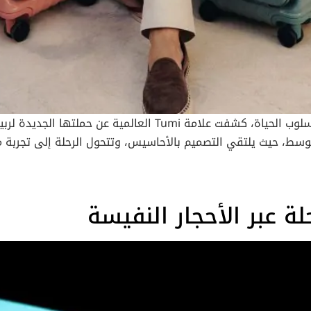
مثالية لمن يخطط لزيارة عدة معالم خلال أيام قليلة. الخلاصة دبي في 2026 
دّم لك المدينة باقة متكاملة تستحق الاستكشاف والتكرار. أفضل 
بي مشهد السياحة الإقليمية والعالمية عاماً بعد عام بثقة وتميّز.
سط، حيث يلتقي التصميم بالأحاسيس، وتتحول الرحلة إلى تجربة م
 المتوسطية، ويترجمه إلى مجموعة من الحقائب والإكسسوارات التي
 تنقل الحملة المشاهدين إلى أجواء حالمة في مايوركا الإسبانية، وت
ديدة: السفر ليس مجرد تنقل، بل حالة شعورية يعيشها المسافر بكل تفاصيلها
post on Instagram A post shared by TUMI (@tumitravel) في 
ا
الحرفية