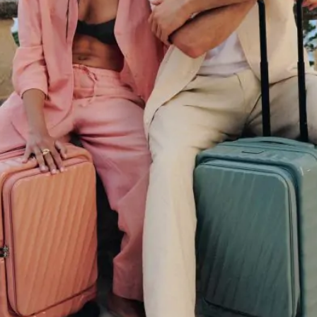
لمن يبحث عن الفخامة الصافية دون تنازلات. دبي مارينا وجميرا 
جربة تجسّد روح دبي الليلية. المنطقة غنية بالمقاهي الراقية وال
ز المظلي فوق النخلة لمن يبحث عن جرعة أدرينالين حقيقية. شاطئ 
ميرا العام زاوية مثالية لالتقاط الصور وممارسة الرياضات البحرية
الأصيلة ضمن أفضل الأما
الفخامة والأصالة. أبرز الأنشطة الصحراوية في 2026 هذه التجربة تُصنَّف ضمن أفضل الأماكن الس
 نادر. التجارب الترفيهية الجديدة في 2026 دبي استقبلت هذا العام موجة من الوجهات الجديدة
ت المفتتحة تُعدّ هذه الوجهات إضافة قيمة إلى قائمة أفضل الأما
أسواق التقليدية بين المولات الفاخرة والأسواق التراثية للرجل ا
ة متكاملة. سوق التوابل وسوق مدينة جميرا يقدّمان وجهاً مختلفا
رة بأسعار تنافسية في مول الإمارات ومول الإمارات مول، وهو ما
رجل المسافر إلى دبي كيف تخطط لرحلتك بذكاء إذا كنت تخطط لرحلة
التي تمنحك بُعداً ثقافياً أعمق مع جامع الشيخ زايد وجزيرة ياس. 
 الضخم، حديقة دبي المعجزة، حديقة دبي سفاري بحيواناتها الثلاث
طة تناسب كل الأعمار ضمن بيئة آمنة ومكيّفة بالكامل طوال العام.
كون الطقس معتدلاً ومناسباً للأنشطة الخارجية والصحراوية. شهر
اً مميزاً وعروضاً ترويجية واسعة. هل توجد تذاكر مجمّعة توفّر في 