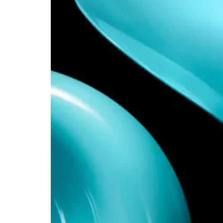
الحياة بالكامل، مع إدخال خامات جديدة مستوحاة من الرافيا تضفي لمسة طبيعية دافئة.تبرز هذه الروح في مجموعتي Olas وHarrison، حيث تلتقي الحرفية التقليدية
زهور، في استحضار مباشر لأجواء الأسواق المتوسطية
وبساتينها. طبعة Mediterranean Print هوية بصرية جديدة View this post on Instagram A post shared by TUMI (@tumitravel) تقدم
Tumi أيضًا طبعة Mediterranean Print التي تظهر عبر عدة مجموعات مثل Voyageur وTegra-Lite وBelden وNassau.تعكس هذه الطبعة روح الهروب والسفر، مع
أداء. تجربة سفر أكثر مرونة وذكاء View this post on Instagram A post shared by TUMI
Fr الجديدة، التي توفر وصولًا سريعًا إلى الحقيبة عبر فتحة أمامية ذكية، ما يعزز سهولة
دون التنازل عن التصميم. فلسفة السفر تجربة
ة View this post on Instagram A post shared by TUMI (@tumitravel) في هذا السياق، يوضح فيكتور سانز، المدير الإبداعي
دوم.أما جيل كريزلمان، نائبة الرئيس للتسويق
العالمي، فتؤكد أن الحملة تمثل جانبًا أكثر مرحًا واسترخاءً من العلامة، وكأن Tumi نفسها تعيش أجواء العطلة. أبرز القطع في المجموعة View this post on
Instagram A post shared by TUMI ) تشمل مجموعة Mediterranean Escape مجموعة واسعة من التصاميم التي تلبي مختلف أنماط
السفر: حقائب منسوجة مستوحاة من الرافيا مثل Milos Woven Tote وOlas Shoulder Bag حقيبة Voyageur Q Tote متعددة الاستخدامات إكسسوارات بطبعة
Mediterranean مثل Malta Pouch Trio وPassport Case حقائب 19 Degree بتصاميم مطوّرة وميزات جديدة عندما يصبح السفر أسلوب حياة View this post
on Instagram A post shared by TUMI (@tumi) لا تقتصر حملة Mediterranean Escape على المنتجات فحسب، بل تمتد إلى تجارب عالمية
 المجموعة في متاجر Tumi وعبر موقعها الإلكتروني، تؤكد العلامة مرة جديدة قدرتها على تحويل السفر