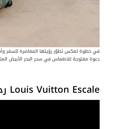
ومن فخامة النخلة إلى ابتكارات متحف المستقبل، تق
ذكريات تليق بأسلوب حياتك، ولتكتشف لماذا تتصدّر د
دعوة مفتوحة للانغماس في سحر البحر الأبيض المتو
بصري غني يحتفي بإيقاع الحياة الهادئ في الوجهات
بعدسة المصوّر داريو كاتيلاني وإخراج بييرو بريسان،
Louis Vuitton Escale رحلة عبر الأحجار النفيسة
هناك، تتجلى فلسفة Tumi الج