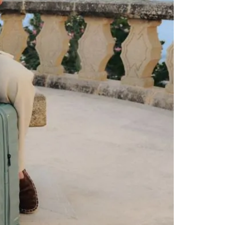
الوجهة تُصنّف ضمن أفضل الأماكن السياحية في دبي 
المساء، أو ركوب يخت خاص لرحلة قصيرة في الخليج، ت
الحيوية دون صخب مبالغ فيه. كما يمكنك تجربة القف
تستحق المشاهدة ولو من الخارج، بينما يمنحك شاطئ ج
توازن
خريطة السياحة الترفيهية في المدينة. أحدث الوجها
المدينة سابقاً ويبحث عن تجارب مختلفة. التسوق وال
الجمع بين دبي مول وسوق الذهب في ديرة يمنحك تجرب
والتصوير. كما يمكنك الحصول على ساعات وعطور ناد
العلامات التجارية العالمية فقط. نصائح عملية لل
الإمارات المكمّلة، خاصةً أماكن سياحية في أبوظبي 
للعائلات؟ تتصدّر القائمة: دبي مول بحوض الأسماك
الأوهام وعالم ريال مدريد. هذه الوجهات توفّر أنش
الفترة المثالية تمتد من نوفمبر إلى مارس، حيث ي
واحتفالات رأس السنة، ما يمنح الرحلة طابعاً احتفالي