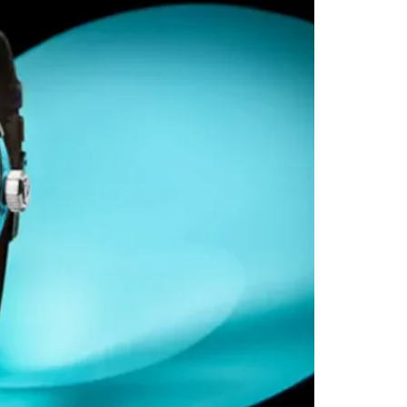
مع البنية العصرية. كما تضيف التفاصيل الصغيرة بُع
الاستخدام خاصة أثناء التنقل السريع أو في المساحا
لدى Tumi، أنّ المجموعة مستوحاة من فكرة ا
إلى تجربة شخصية تعبّر عن الذات، حيث يلتقي الأداء 