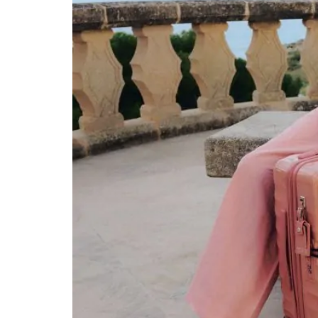
بيتش ريزيدنس المشي على كورنيش المارينا عند
مطاعم العالمية، وتناسب الرجل الذي يفضّل الأجواء
جميرا وبرج العرب برج العرب يظل أيقونة معمارية
 مثل التجديف و الويك بورد. التجارب الصحراوية
كن السياحية في دبي لا تكتمل زيارتك لدبي دون رحلة سفاري في الصحراء. في 2026، تطوّرت هذه التجربة لتشمل مستويات متعددة من
ياحية في دبي لأنها تمزج بين المغامرة والتراث العربي الأصيل في
 التي تستحق الإضافة إلى قائمتك، وتُعدّ من أبرز الإضافات على
كن السياحية في دبي لهذا العام، خاصةً لمن زار
لذي يجمع بين الذوق العصري والفضول الثقافي،
ً تماماً لدبي، وجهاً تراثياً يستحق الاكتشاف
 يجعل التسوق في دبي تجربة لا تقتصر على
 إقليمية أشمل، استكشف أيضاً أماكن سياحية في
الأسئلة الشائعة ما أفضل الأماكن السياحية في دبي
ة آلاف، ومنتزه موشن غيت، بالإضافة إلى متحف
 ما أفضل وقت لزيارة المعالم السياحية في دبي؟
ى ديسمبر ويناير يشهدان مهرجان دبي للتسوق
تكلفة الزيارات؟ نعم، تقدّم دبي عدة باقات سياحية