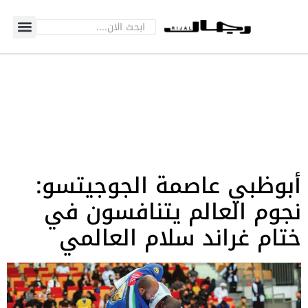
أبوظبي عاصمة الجوجيتسو:
نجوم العالم يتنافسون في
ختام غراند سلام العالمي