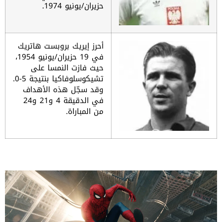
حزيران/يونيو
1974.
أحرز إيريك بروبست هاتريك
في 19 حزيران/يونيو 1954،
حيث فازت النمسا على
تشيكوسلوفاكيا بنتيجة 5-0.
وقد
سجّل هذه الأهداف
في الدقيقة 4 و21 و24
من المباراة.