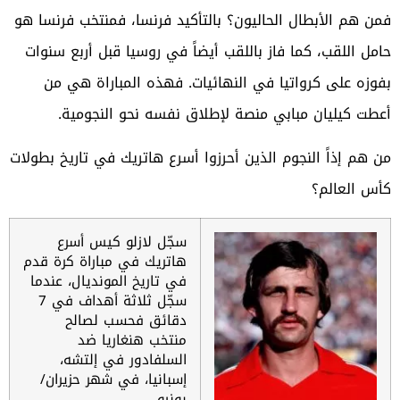
فمن هم الأبطال الحاليون؟ بالتأكيد فرنسا، فمنتخب فرنسا هو
حامل اللقب، كما فاز باللقب أيضاً في روسيا قبل أربع سنوات
بفوزه على كرواتيا في النهائيات. فهذه المباراة هي من
أعطت كيليان مبابي منصة لإطلاق نفسه نحو النجومية.
من هم إذاً النجوم الذين أحرزوا أسرع هاتريك في تاريخ بطولات
كأس العالم؟
سجّل لازلو كيس أسرع
هاتريك في مباراة كرة قدم
في تاريخ المونديال، عندما
سجّل ثلاثة أهداف في 7
دقائق فحسب
لصالح
منتخب هنغاريا ضد
السلفادور في إلتشه،
إسبانيا، في شهر حزيران/
يونيو.