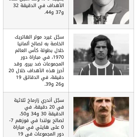
الأهداف في الدقيقة 32
و37 و
44.
سجّل غيرد مولر الهاتريك
الخاصة به لصالح ألمانيا
خلال بطولة كأس العالم
1970، في مباراة دور
المجموعات ضد بيرو. وقد
أحرز هذه الأهداف خلال 20
دقيقة، في الدقائق 19
و26 و39.
سجّل أندري زارماخ ثلاثية
في 20 دقيقة، في
الدقيقة 30 و34 و50،
لصالح بولندا في فوزهم 7-
0 على هايتي في مباراة
دور المجموعات في 19