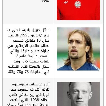
سجّل جبريل باتيستا في 21
حزيران/يونيو 1998، هاتريك
خلال 10 دقائق فحسب
لصالح منتخب الأرجنتين في
مباراة ضد جامايكا، والتي
انتهت بهزيمة قاسية
للغاية بنتيجة 5-0. وقد
سجّل باتيستا هذه الثلاثية
في الدقيقة 73 و78 و83.
أحرز جوستاف فيترستروم
ثلاثة أهداف للسويد ضد
كوبا في ربع نهائي كأس
العالم 1938، التي انتهت
بنتيجة 8-0. وقد سجّل هذه