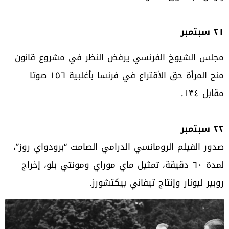
٢١ سبتمبر
مجلس الشيوخ الفرنسي يرفض النظر في مشروع قانون
منح المرأة حق الأقتراع في فرنسا بأغلبية ١٥٦ صوتا
مقابل ١٣٤.
٢٢ سبتمبر
صدور الفيلم الرومانسي الدرامي الصامت “برودواي روز”،
لمدة ٦٠ دقيقة، تمثيل ماي موراي ومونتي بلو، إخراج
روبير ليونار وإنتاج تيفاني بيكتشورز.