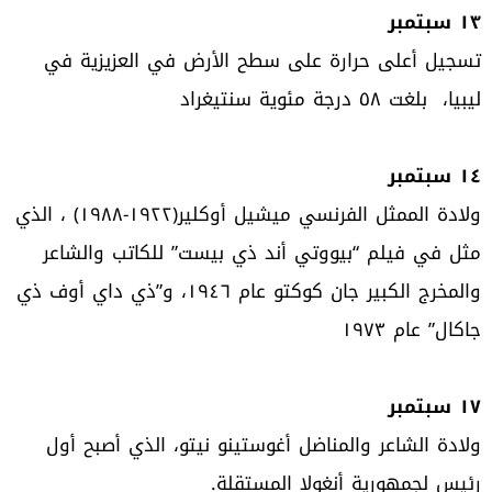
١٣ سبتمبر
تسجيل أعلى حرارة على سطح الأرض في العزيزية في
ليبيا، بلغت ٥٨ درجة مئوية سنتيغراد
١٤ سبتمبر
ولادة الممثل الفرنسي ميشيل أوكلير(١٩٢٢-١٩٨٨) ، الذي
مثل في فيلم “بيووتي أند ذي بيست” للكاتب والشاعر
والمخرج الكبير جان كوكتو عام ١٩٤٦، و”ذي داي أوف ذي
جاكال” عام ١٩٧٣
١٧ سبتمبر
ولادة الشاعر والمناضل أغوستينو نيتو، الذي أصبح أول
رئيس لجمهورية أنغولا المستقلة.