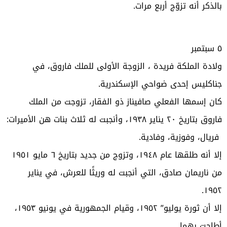
بالذكر أنه تزوّج أربع مرات
.
٥
سبتمبر
ولادة الملكة فريدة ، الزوجة الأولى للملك فاروق، في
جناكليس إحدى ضواحي الإسكندرية
.
كان إسمها الفعلي صافيناز ذو الفقار، تزوجت من الملك
فاروق بتاريخ ٢٠ يناير ١٩٣٨، وأنجبت له ثلاث بنات هن الأميرات:
فريال، وفوزية، وفادية
.
إلا أنه طلقها عام ١٩٤٨، وتزوج من جديد بتاريخ ٦ مايو ١٩٥١
من ناريمان صادق، التي أنجبت له وريثًا للعرش، في يناير
.
١٩٥٢
إلا أن ثورة يوليو” ١٩٥٢، وقيام الجمهورية في يونيو ١٩٥٣،
أطاحت بهما
.