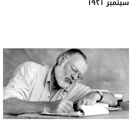
سبتمبر ١٩٢١