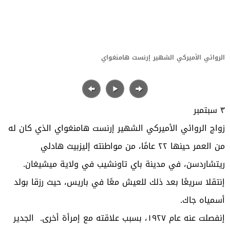
الروائي الأميركي الشهير إرنست هامنغواي
٣
سبتمبر
زواج الروائي الأميركي الشهير إرنست هامنغواي
الذي كان له
من العمر حينها ٢٢ عامًا، من مواطنته إليزبيث هادلي
ريتشاردسن، في مدينة باي تاونشيب في ولاية ميشيغان
.
إنتقلا سريعًا بعد ذلك للعيش معًا في باريس، حيث رزقا بولد
أسمياه جاك
.
إنفصلت عنه عام ١٩٢٧، بسبب علاقته مع إمرأة أخرى. الجدير