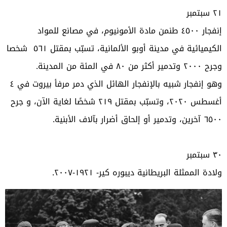
٢١
سبتمبر
إنفجار ٤٥٠٠ طنمن مادة الأمونيوم، في مصانع للمواد
الكيميائية في مدينة أوبو الألمانية، تسبّب بمقتل ٥٦١ شخصا
وجرح ٢٠٠٠ وتدمير أكثر من ٨٠ في المئة من المدينة
.
وهو إنفجار شبيه بالإنفجار الهائل الذي دمر مرفأ بيروت في ٤
أغسطس ٢٠٢٠، وتسبّب بمقتل ٢١٩ شخصًا لغاية الآن، و جرح
٦٥٠٠ آخرين، وتدمير أو إلحاق أضرار بآلاف الأبنية
.
٣٠
سبتمبر
ولادة الممثلة البريطانية ديبوره
كير- ١٩٢١-٢٠٠٧.