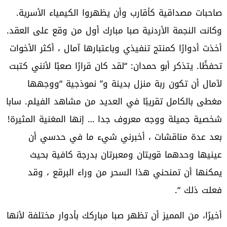
صاحبات مصداقية كأقارب وأن يظهروا الكيمياء الأسرية.
وكانت النجمة الأردنية صبا مبارك أول من وقع على العقد.
أخذت أدوارًا كمنتج تنفيذي وباعتبارها آمال ، أكثر الأخوات
تحفظًا. يتذكر أبو حمدان: “لقد كان قرارًا صعبًا لأنني كتبت
لآمال أن تكون ربة منزل بدينة و” نموذجية “ووجهها
مغطى بالكامل تقريبًا في العديد من مشاهد الفيلم. سابا
شخصية جميلة ووجه معروف جدا … إنها المغنية المثيرة!
بعد عدة مناقشات ، أخبرني شيء ما في حدسي أن
عينيها وحدهما قويتان ومعبرتان بدرجة كافية بحيث
يمكنها أن تمنحني هذا السحر من وراء البرقع ، وقد
فعلت ذلك “.
أخيرًا، من المميز أن تظهر صبا مباركك بأدوار مختلفة لأنها