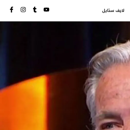
لايف ستايل