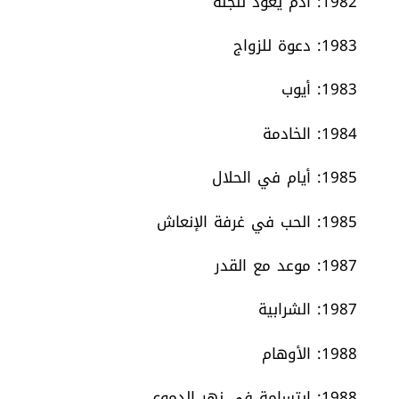
1982: آدم يعود للجنة
1983: دعوة للزواج
1983: أيوب
1984: الخادمة
1985: أيام في الحلال
1985: الحب في غرفة الإنعاش
1987: موعد مع القدر
1987: الشرابية
1988: الأوهام
1988: ابتسامة في نهر الدموع