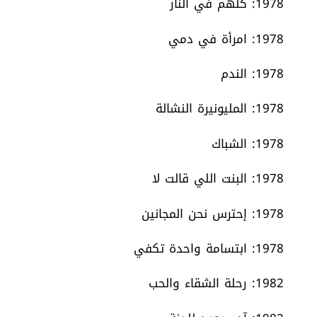
1978: كلهم في النار
1978: امرأة في دمي
1978: الندم
1978: المليونيرة النشالة
1978: الشباك
1978: البنت اللي قالت لا
1978: إحترس نحن المجانين
1978: ابتسامة واحدة تكفي
1982: رحلة الشقاء والحب