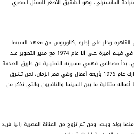
احة المانسترلي، وهو الشقيق الأصغر للممثل المصري
قاهرة وحاز على إجازة بكالوريوس من معهد السينما
بقسم التصوير، وقد بدأ مشواره الفنى كمساعد تصوير في فيلم أميرة حبي أنا عام 1974 مع مدير التصوير عبد
لي. بدأ مصطفى فهمي مسيرته التمثيلية عن طريق الصدفة
ليشارك في بطولة فيلم أين عقلي بنفس العام، ثم شارك عام 1976 بأربعة أعمال وهي قمر الزمان، لمن تشرق
عماله متتالية ما بين السينما والتلفزيون والتي نذكر من
بولد وبنت، ومن ثم تزوج من الفنانة المصرية رانيا فريد