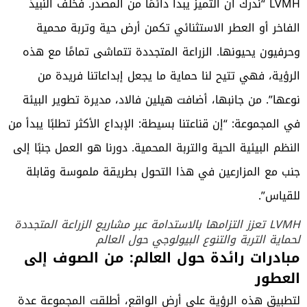
LVMH “ندرك أن التميز يبدأ دائمًا من المصدر. فخلف النبيذ
الفاخر أو العطر الاستثنائي تكمن أرض حية وتربة محمية
وحرفيون يحيونها. الزراعة المتجددة تتماشى تمامًا مع هذه
الرؤية، فهي تتيح لنا حماية ما يجعل إبداعاتنا فريدة من
نوعها”. من جانبها، أضافت هيلين فالاد، مديرة تطوير البيئة
في المجموعة: “إن قناعتنا بسيطة: الإبداع الأكثر تطلبًا يبدأ من
النظم البيئية الحية والتربة المحمية. دورنا هو العمل جنبًا إلى
جنب مع المزارعين في هذا التحول بطريقة ملموسة وقابلة
للقياس”.
LVMH تعزز التزامها بالاستدامة عبر مشاريع الزراعة المتجددة
لحماية التربة والتنوع البيولوجي حول العالم
مبادرات رائدة حول العالم: من الصوف إلى
العطور
لتطبيق هذه الرؤية على أرض الواقع، أطلقت المجموعة عدة