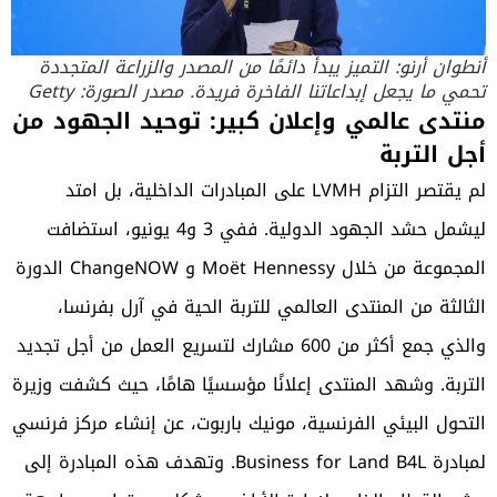
أنطوان أرنو: التميز يبدأ دائمًا من المصدر والزراعة المتجددة
تحمي ما يجعل إبداعاتنا الفاخرة فريدة. مصدر الصورة: Getty
منتدى عالمي وإعلان كبير: توحيد الجهود من
أجل التربة
لم يقتصر التزام LVMH على المبادرات الداخلية، بل امتد
ليشمل حشد الجهود الدولية. ففي 3 و4 يونيو، استضافت
المجموعة من خلال Moët Hennessy و ChangeNOW الدورة
الثالثة من المنتدى العالمي للتربة الحية في آرل بفرنسا،
والذي جمع أكثر من 600 مشارك لتسريع العمل من أجل تجديد
التربة. وشهد المنتدى إعلانًا مؤسسيًا هامًا، حيث كشفت وزيرة
التحول البيئي الفرنسية، مونيك باربوت، عن إنشاء مركز فرنسي
لمبادرة Business for Land B4L. وتهدف هذه المبادرة إلى