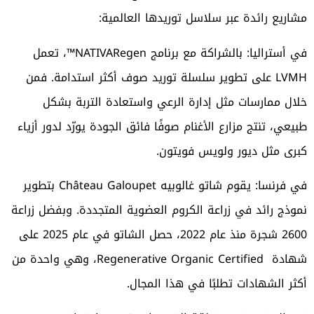
مشاريع رائدة عبر سلاسل توريدها العالمية:
في أستراليا: بالشراكة مع برنامج NATIVARegen™، تعمل
LVMH على تطوير سلسلة توريد صوف أكثر استدامة. فمن
خلال ممارسات مثل إدارة الرعي واستعادة التربة بشكل
طبيعي، تنتج مزارع الأغنام صوفًا فائق الجودة يورّد لدور أزياء
كبرى مثل ديور ولويس فويتون.
في فرنسا: يقوم شاتو غالوبيه Château Galoupet بتطوير
نموذج رائد في زراعة الكروم العضوية المتجددة. وبفضل زراعة
2600 شجرة منذ عام 2022، حصل الشاتو في عام 2025 على
شهادة Regenerative Organic Certified، وهي واحدة من
أكثر الشهادات تطلبًا في هذا المجال.