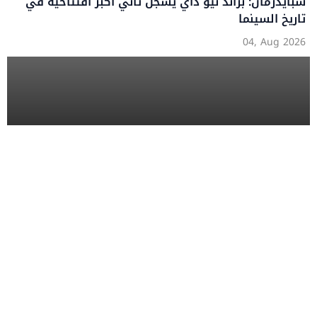
سبايدرمان: براند نيو داي يسجل ثاني أكبر افتتاحية في
تاريخ السينما
04, Aug 2026
منصة تجمع بين الأسلوب العصري والمحتوى الهادف،
تقدم أحدث الأخبار والمقالات في مجالات الصحة،
اللياقة، الموضة، التكنولوجيا، والثقافة بأسلوب يناسب