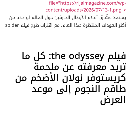
Instagram A post shared by Visual
file="https://rijalmagazine.com/wp-
Seni Seviyorum Adamım. شراب التوت والتفاح الحرام: قمة
Masterpieces-吸引👁️ (@grainyvisual) جاءت نقطة التحول
content/uploads/2026/07/13-1.png">
النضج الفني View this post on Instagram
الحقيقية في مسيرته عام 2017 مع إطلاق أغنية Pablo، التي
يستعد عشّاق أفلام الأبطال الخارقين حول العالم لواحدة من
A post shared by Barış Kılıç (@bariskilicofficial) عزز
وضعته في صدارة المشهد. أتبعها في عام 2018 بأول مشروع
أكثر العودات المنتظرة هذا العام، مع اقتراب طرح فيلم spider
باريش مكانته في قلوب العرب بشخصية كايا إيكنجي في
فني مصغر له EP بعنوان Illicit، ليصبح رسمياً أحد رواد الراب
man brand new day، الفصل الجديد في مسيرة الرجل
المسلسل الجماهيري التفاح الحرام Yasak Elma . لكن التحدي
المغربي الآخذ في التوسع السريع. في ذات العام، أثبت شعبيته
العنكبوت داخل عالم مارفل السينمائي. فبعد النجاح الأسطوري
الأكبر تجلى في المسلسل المستمر بنجاح ساحق شراب التوت
الجارفة على الأرض حين غنّى أمام 22 ألف متفرج في الدار
لثلاثية “Home”، يعود توم هولاند بحلّة مختلفة كلياً في قصة
فيلم the odyssey: كل ما
Kızılcık Şerbeti، حيث أثبت براعة استثنائية بتجسيده
البيضاء. هذا النجاح قاده لتوقيع عقد حصري مع علامة RCA
توصف بأنها “ولادة جديدة” لبيتر باركر، محمّلة بتحوّلات مفاجئة
لشخصيتين في عمل واحد: رجل الأعمال البارز عمر أونال،
التابعة لشركة Sony Music France. الهيمنة على منصات
تريد معرفته عن ملحمة
وتهديدات غير مسبوقة. في هذا الدليل الشامل من مجلة رجال،
وشقيقه التوأم الراحل بكير. View this post on
الاستماع واعتلاء القمة العالمية View this post on
نأخذك في جولة كاملة داخل كواليس العمل المرتقب، من
كريستوفر نولان الأضخم من
Instagram A post shared by Barış Kılıç
Instagram A post shared by Spotify العالم
القصة والأبطال إلى موعد العرض وأبرز ما يحيط به من تفاصيل.
(@bariskilicofficial) تعلق الجمهور العربي بشخصية عمر
طاقم النجوم إلى موعد
العربي (@spotifyarabia) يُعتبر طوطو ملك الأرقام القياسية
فالحديث هنا لا يدور حول جزء جديد فحسب، بل حول نقطة تحوّل
العاشق للسيدة كيفلجيم، والذي قدم تضحيات قاسية وخطوات
بلا منازع، فقد حافظ على لقب الفنان الأكثر استماعاً في
كبرى قد تعيد رسم ملامح أحد أنجح امتيازات السينما في العقد
العرض
مثيرة للجدل، حيث ادعى خيانتها ودخول امرأة أخرى لحياته لكي
المغرب لخمس سنوات متتالية 2021-2025. في مارس 2021،
الأخير، وتضع فيلم spider man brand new day في قلب
يبعدها عنه ولا يجعلها تتألم بسبب مرضه الخطير الذي كاد أن
أطلق ألبومه الأول Caméléon الذي حطم التوقعات، حيث دخل
أحداث موسم الصيف السينمائي. قصة فيلم spider man
يودي بحياته. هذا المزيج بين الألم، النبل، والتعقيد النفسي،
قائمة أفضل 10 ألبومات استماعاً في العالم على منصة
brand new day.. فصل جديد بالكامل تدور أحداث الفيلم بعد
جعل من أداء باريش حديث منصات التواصل الاجتماعي ومحط
سبوتيفاي وقت صدوره، وتصدر القوائم في المغرب، بل وظلت
أربع سنوات من نهاية “No Way Home”، حيث يجد بيتر باركر