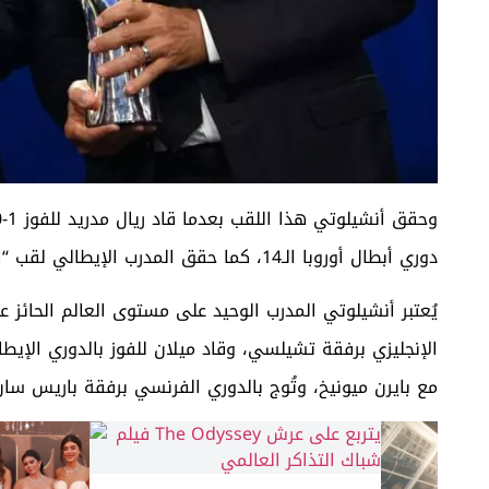
وحقق أنشيلوتي هذا اللقب
دوري أبطال أوروبا الـ14، كما حقق المدرب الإيطالي لقب “الدوري الإسباني” الـ 35 في تاريخ النادي الملكي.
يُعتبر أنشيلوتي المدرب الوحيد على مستوى العالم الحائز ع
الإنجليزي برفقة تشيلسي، وقاد ميلان للفوز بالدوري الإيطا
مع بايرن ميونيخ، وتُوج بالدوري الفرنسي برفقة باريس سان