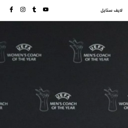
لايف ستايل