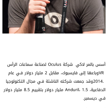
أسس‭ ‬بالمر‭ ‬لاكي‭
‬فـي‭ ‬ديسمبر‭.‬