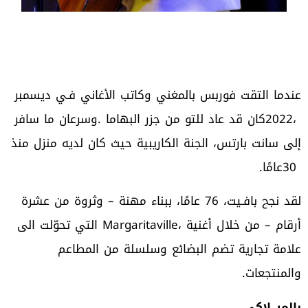
‬30‭ ‬عامًا‭.‬
‬والمنتجعات‭.‬
بالمر‭ ‬لاكي