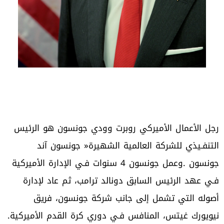
‬نيويورك‭ ‬غيتس،‭ ‬المنافس‭ ‬فـي‭ ‬دوري‭ ‬كرة‭ ‬القدم‭ ‬الأميركية‭.‬