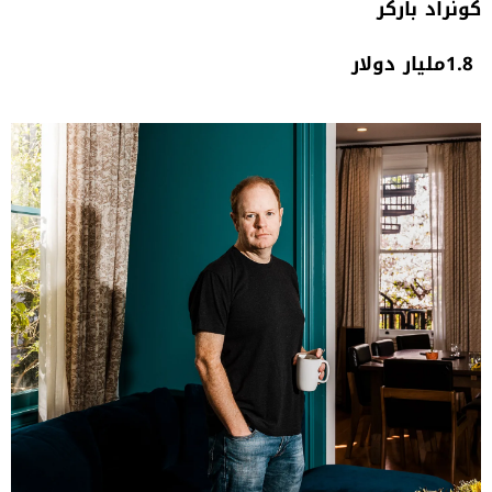
كونراد‭ ‬باركر
1.8‭ ‬مليار‭ ‬دولار