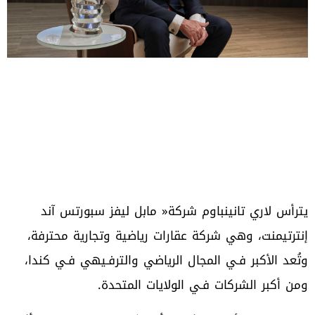
‬ومن‭ ‬أكبر‭ ‬الشركات‭ ‬فـي‭ ‬الولايات‭ ‬المتحدة‭.‬