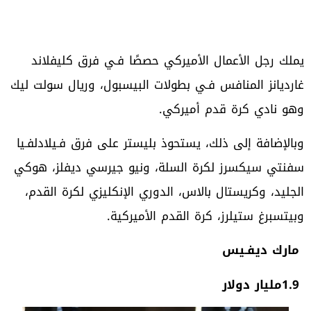
‬وهو‭ ‬نادي‭ ‬كرة‭ ‬قدم‭ ‬أميركي‭.‬
‬وبيتسبرغ‭ ‬ستيلرز،‭ ‬كرة‭ ‬القدم‭ ‬الأميركية‭.‬
‮ ‬مارك‭ ‬ديفـيس
1.9‭ ‬مليار‭ ‬دولار