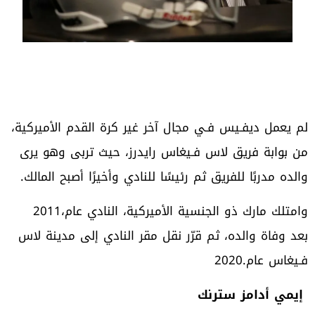
‬والده‭ ‬مدربًا‭ ‬للفريق‭ ‬ثم‭ ‬رئيسًا‭ ‬للنادي‭ ‬وأخيرًا‭ ‬أصبح‭ ‬المالك‭.‬
وامتلك‭ ‬مارك‭ ‬ذو‭ ‬الجنسية‭ ‬الأميركية،‭ ‬النادي‭ ‬عام‭ ‬2011،‭
‬فـيغاس‭ ‬عام‭ ‬2020‭.‬
‮ ‬إيمي‭ ‬أدامز‭ ‬سترنك