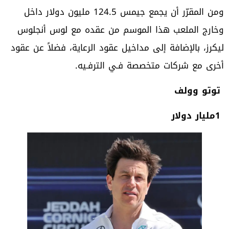
‬أخرى‭ ‬مع‭ ‬شركات‭ ‬متخصصة‭ ‬فـي‭ ‬الترفـيه‭.‬
‮ ‬توتو‭ ‬وولف
1‭ ‬مليار‭ ‬دولار