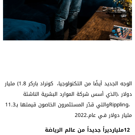
الوجه‭ ‬الجديد‭ ‬أيضًا‭ ‬من‭ ‬التكنولوجيا،‭
‬Rippling،‭ ‬والتي‭ ‬قدّر‭ ‬المستثمرون‭ ‬الخاصون‭ ‬قيمتها‭ ‬بـ‭ ‬11‭.‬3‭
‬مليار‭ ‬دولار‭ ‬فـي‭ ‬عام‭ ‬2022‭.‬
12‭ ‬مليارديراً‭ ‬جديداً‭ ‬من‭ ‬عالم‭ ‬الرياضة