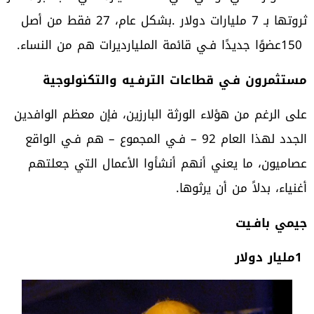
‬150‭ ‬عضوًا‭ ‬جديدًا‭ ‬فـي‭ ‬قائمة‭ ‬المليارديرات‭ ‬هم‭ ‬من‭ ‬النساء‭.‬
مستثمرون‭ ‬فـي‭ ‬قطاعات‭ ‬الترفـيه‭ ‬والتكنولوجية
‬أغنياء،‭ ‬بدلاً‭ ‬من‭ ‬أن‭ ‬يرثوها‭. ‬
جيمي‭ ‬بافـيت
1‭ ‬مليار‭ ‬دولار