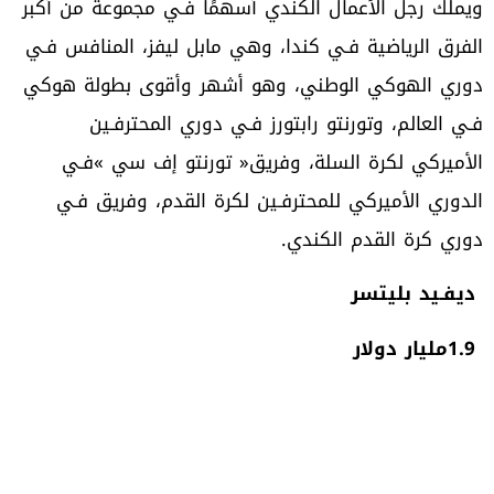
‬دوري‭ ‬كرة‭ ‬القدم‭ ‬الكندي‭.‬
‮ ‬ديفـيد‭ ‬بليتسر
1.9‭ ‬مليار‭ ‬دولار