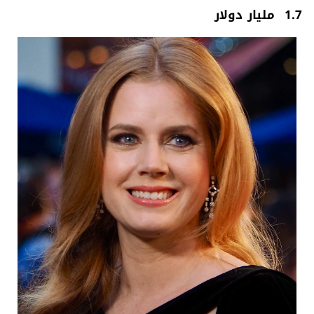
‮ ‬‭ ‬1.7‭ ‬مليار‭ ‬دولار