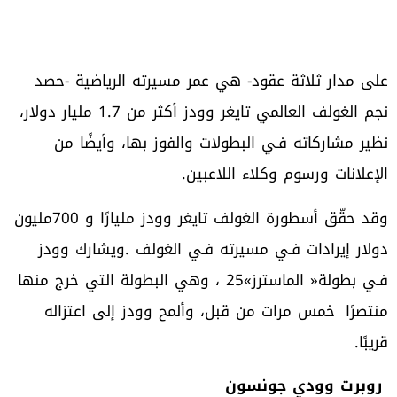
‬الإعلانات‭ ‬ورسوم‭ ‬وكلاء‭ ‬اللاعبين‭.‬
‬منتصرًا‭
‬قريبًا‭.‬
‮ ‬روبرت‭ ‬وودي‭ ‬جونسون