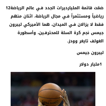
ضمّت‭ ‬قائمة‭ ‬المليارديرات‭ ‬الجدد‭ ‬فـي‭ ‬عالم‭ ‬الرياضة‭ ‬12‭
‬الغولف‭ ‬تايغر‭ ‬وودز‭.‬
ليبرون‭ ‬جيمس
1‭ ‬مليار‭ ‬دولار