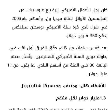
‬المؤسسين‭ ‬الأوائل‭ ‬لقناة‭ ‬ميديا‭ ‬ون،‭ ‬وأسهم‭ ‬عام‭ ‬2003‭
‬بدفع‭ ‬360‭ ‬مليون‭ ‬دولار‭.‬
‬البالغة‭ ‬30‭ ‬فـي‭ ‬المئة‭ ‬من‭ ‬أسهم‭ ‬النادي‭ ‬بما‭ ‬يقرب‭ ‬من‭ ‬1‭.‬1‭
‬مليار‭ ‬دولار‭.‬
‮ ‬الأشقاء‭ ‬هال،‭ ‬وجنيفر،‭ ‬وجيسيكا‭ ‬شتاينبرينز
1.3‭ ‬مليار‭ ‬دولار‭ ‬لكل‭ ‬منهم