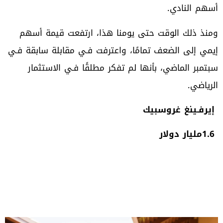
‬أسهم‭ ‬النادي‭.‬
‬الرياضي‭.‬
‮ ‬إيرفـينغ‭ ‬غروسبيك
1.6‭ ‬مليار‭ ‬دولار