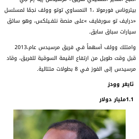
‬سيارات‭ ‬سباق‭ ‬سابق‭.‬
وامتلك‭ ‬وولف‭ ‬أسهماً‭ ‬فـي‭ ‬فريق‭ ‬مرسيدس‭ ‬عام‭ ‬2013،‭
‬مرسيدس‭ ‬إلى‭ ‬الفوز‭ ‬فـي‭ ‬8‭ ‬بطولات‭ ‬متتالية‭.‬
‮ ‬تايغر‭ ‬وودز
1.1‭ ‬مليار‭ ‬دولار