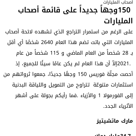
‬أصحاب‭ ‬المليارات
‬المليارات
‬المليارات‭ ‬التي‭ ‬باتت‭ ‬تضم‭ ‬هذا‭ ‬العام‭ ‬2640‭ ‬شخصًا‭ ‬أي‭ ‬أقل‭
‬استثمارات‭ ‬متنوعّة‭
‬الأثرياء‭ ‬الجدد‭.‬
مارك‭ ‬ماتشيتيز
34,7‭ ‬مليار‭ ‬دولار