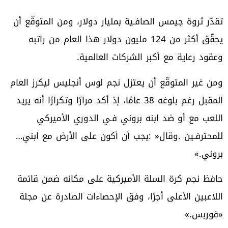
‬وعقود‭ ‬رعاية‭ ‬مع‭ ‬أكبر‭ ‬الشركات‭ ‬العالمية‭.‬
‬للمحترفـين‭. ‬وقال‭: ‬‮«‬يجب‭ ‬أن‭ ‬أكون‭ ‬على‭ ‬الأرض‭ ‬مع‭ ‬ابني‮…‬‭
‬بروني‮»‬‭.‬
‬‮«‬فوربس‮»‬‭.‬