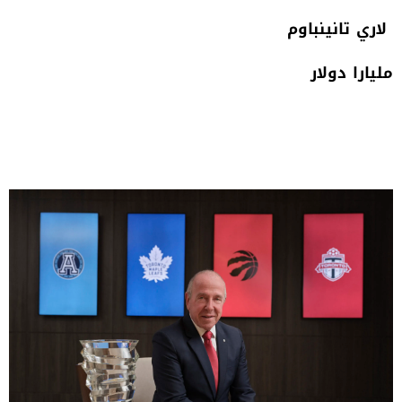
‮ ‬لاري‭ ‬تانينباوم
مليارا‭ ‬دولار