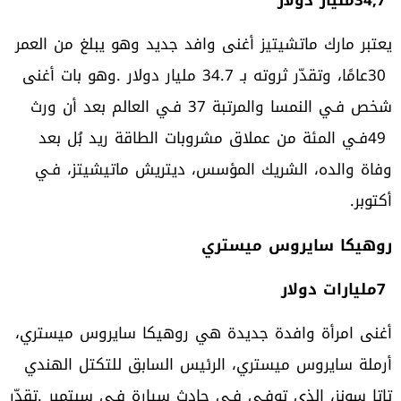
‬أكتوبر‭.‬
روهيكا‭ ‬سايروس‭ ‬ميستري
7‭ ‬مليارات‭ ‬دولار