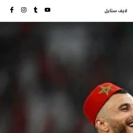
لايف ستايل