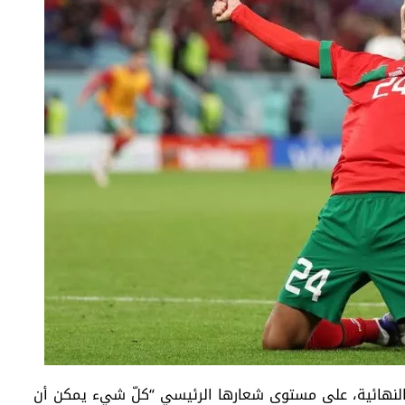
 النهائية، على مستوى شعارها الرئيسي “كلّ شيء يمكن أن