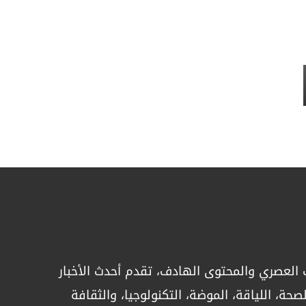
Spid
نمائياً
تحقيقات
بيروت تعانق ال
2026 احتفا
قامات الفن وال
03, Aug 2026
العصري والمحتوى الهادف، تقدم أحدث الأخبار
حة، اللياقة، الموضة، التكنولوجيا، والثقافة