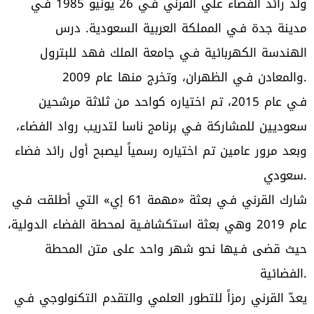
ولد رائد الفضاء علي القرني فـي 26 يونيو 1985 فـي
مدينة جدة فـي المملكة العربية السعودية. درس
الهندسة الكهربائية فـي جامعة الملك فهد للبترول
والمعادن فـي الظهران، وتخرج منها عام 2009.
فـي عام 2015، تم اختياره كواحد من ثلاثة مرشحين
سعوديين للمشاركة فـي برنامج ناسا لتدريب رواد الفضاء،
وبعد مرور عامين تم اختياره رسمياً ليصبح أول رائد فضاء
سعودي.
شارك القرني فـي بعثة «مهمة 61 إي» التي أطلقت فـي
عام 2019 وهي بعثة استكشافـية لمحطة الفضاء الدولية،
حيث قضى فـيها نحو شهر واحد على متن المحطة
الفضائية.
يعدّ القرني رمزاً للتطور العلمي والتقدم التكنولوجي فـي