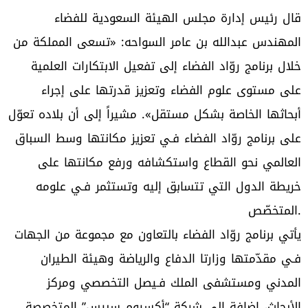
قال رئيس إدارة مجلس الهيئة السعودية للفضاء
المهندس عبدالله بن عامر السواحه: «تسعى المملكة من
خلال برنامج روّاد الفضاء إلى تفعيل الابتكارات العلمية
على مستوى علوم الفضاء وتعزيز قدرتها على إجراء
أبحاثها الخاصة بشكل مستقل». مشيراً إلى أن بلاده تعوّل
على برنامج روّاد الفضاء فـي تعزيز مكانتها وسط السباق
العالمي نحو القطاع واستكشافه ورفع مكانتها على
خريطة الدول التي تتسابق إليه وتستثمر فـي علومه
المتخصّص.
يأتي برنامج روّاد الفضاء بالتعاون مع مجموعة من الجهات
فـي مقدّمتها وزارتا الدفاع والرياضة وهيئة الطيران
المدني ومستشفى الملك فـيصل التخصصي ومركز
الأبحاث، إضافة إلى شركة “أكسيوم سبيس” المتخصصة