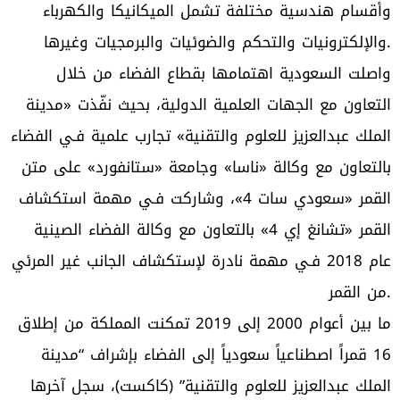
وأقسام هندسية مختلفة تشمل الميكانيكا والكهرباء
والإلكترونيات والتحكم والضوئيات والبرمجيات وغيرها.
واصلت السعودية اهتمامها بقطاع الفضاء من خلال
التعاون مع الجهات العلمية الدولية، بحيث نفّذت «مدينة
الملك عبدالعزيز للعلوم والتقنية» تجارب علمية فـي الفضاء
بالتعاون مع وكالة «ناسا» وجامعة «ستانفورد» على متن
القمر «سعودي سات 4»، وشاركت فـي مهمة استكشاف
القمر «تشانغ إي 4» بالتعاون مع وكالة الفضاء الصينية
عام 2018 فـي مهمة نادرة لإستكشاف الجانب غير المرئي
من القمر.
ما بين أعوام 2000 إلى 2019 تمكنت المملكة من إطلاق
16 قمراً اصطناعياً سعودياً إلى الفضاء بإشراف “مدينة
الملك عبدالعزيز للعلوم والتقنية” (كاكست)، سجل آخرها