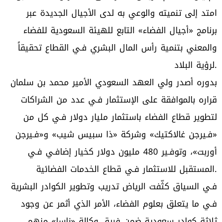
امتد إلى تنميته والوعي به لدى الأجيال الجديدة عبر
برنامج «أجيال الفضاء» التابع للهيئة السعودية للفضاء
والمعني بتنمية رأس المال البشري فـي القطاع تحقيقاً
لرؤية البلاد.
بدوره أصدر ولي العهد السعودي الأمير محمد بن سلمان
قراره بالموافقة على الإستثمار فـي عدد من الشراكات
لتطوير قطاع الفضاء باستثمار مليار دولار فـي كل من
«فـيرجن غالاكتيك» وشركة «ذا سبيس شيب» و«فـيرجن
أوربت»، وتوفـير 480 مليون دولار كخيار إضافـي فـي
المستقبل للاستثمار فـي قطاع الخدمات الفضائية.
فـي السياق كثّفت الرياض تدريب وتطوير الكوادر البشرية
فـي ما يتعلق بعلوم الفضاء، الأمر الذي أثمر عن وجود
ثلاثة كوادر سعودية ضمن فريق وكالة «ناسا» منهم