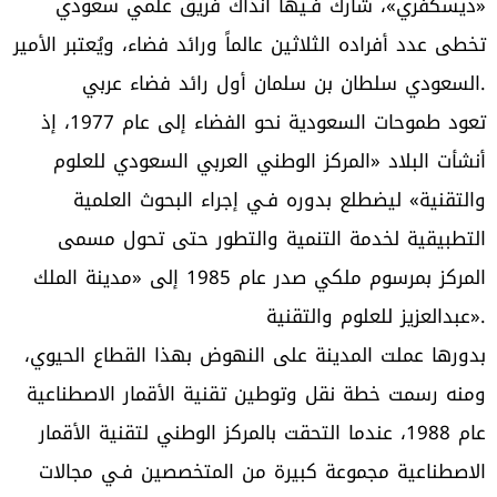
«ديسكفري»، شارك فـيها آنذاك فريق علمي سعودي
تخطى عدد أفراده الثلاثين عالماً ورائد فضاء، ويُعتبر الأمير
السعودي سلطان بن سلمان أول رائد فضاء عربي.
تعود طموحات السعودية نحو الفضاء إلى عام 1977، إذ
أنشأت البلاد «المركز الوطني العربي السعودي للعلوم
والتقنية» ليضطلع بدوره فـي إجراء البحوث العلمية
التطبيقية لخدمة التنمية والتطور حتى تحول مسمى
المركز بمرسوم ملكي صدر عام 1985 إلى «مدينة الملك
عبدالعزيز للعلوم والتقنية».
بدورها عملت المدينة على النهوض بهذا القطاع الحيوي،
ومنه رسمت خطة نقل وتوطين تقنية الأقمار الاصطناعية
عام 1988، عندما التحقت بالمركز الوطني لتقنية الأقمار
الاصطناعية مجموعة كبيرة من المتخصصين فـي مجالات