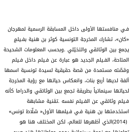
‬استخدمتها‭ ‬بن‭ ‬هنية‭ ‬فـي‭ ‬فـيلمها‭ ‬الأول‭ ‬‮«‬شلّاط‭ ‬تونس‮»‬‭