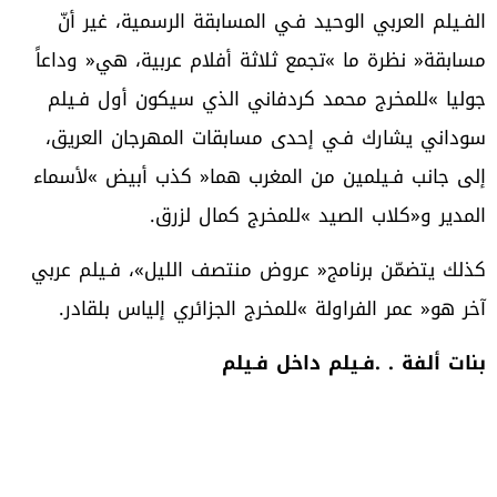
‬المدير‭ ‬و«كلاب‭ ‬الصيد‮»‬‭ ‬للمخرج‭ ‬كمال‭ ‬لزرق‭.‬
‬آخر‭ ‬هو‭ ‬‮«‬عمر‭ ‬الفراولة‮»‬‭ ‬للمخرج‭ ‬الجزائري‭ ‬إلياس‭ ‬بلقادر‭.‬
بنات‭ ‬ألفة‭. . ‬فـيلم‭ ‬داخل‭ ‬فـيلم