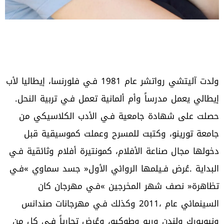
‬إيطالي‭ ‬يعمل‭ ‬مدرساً‭ ‬وأم‭ ‬ألمانية‭ ‬تعمل‭ ‬فـي‭ ‬تربية‭ ‬النحل‭.