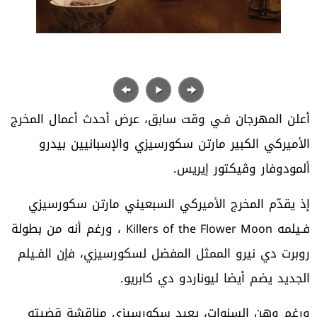
‬ألمودوفار‭ ‬وڤيكتور‭ ‬إيريس‭.‬
‬فـيلمه‭ ‬
Killers of the Flower Moon
‬الجديد‭ ‬يضم‭ ‬أيضا‭ ‬ليوناردو‭ ‬دي‭ ‬كابريو‭.‬