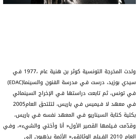
‬سيدي‭ ‬بوزيد،‭ ‬درست‭ ‬فـي‭ ‬مدرسة‭ ‬الفنون‭ ‬والسينما‭ (‬
‭)
EDAC
‬فـي‭ ‬معهد‭ ‬لا‭ ‬فـيميس‭ ‬فـي‭ ‬باريس،‭ ‬لتلتحق‭ ‬العام‭ ‬2005‭