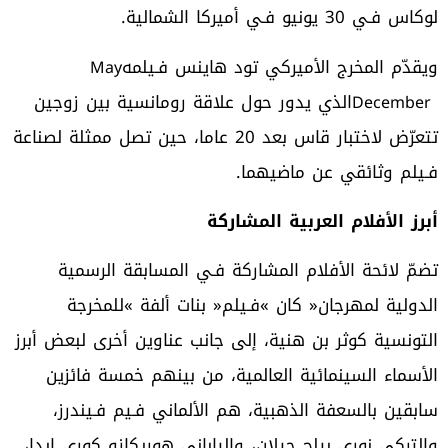
‬لوكاس‭ ‬فـي‭ ‬30‭ ‬يونيو‭ ‬فـي‭ ‬أميركا‭ ‬الشمالية‭.‬
ويقدّم‭ ‬المخرج‭ ‬الأميركي‭ ‬تود‭ ‬هاينس‭ ‬فـيلمه‭ ‬
May
December
‬فـيلم‭ ‬وثائقي‭ ‬عن‭ ‬ماضيهما‭.‬
أبرز‭ ‬الأفلام‭ ‬العربية‭ ‬المشاركة