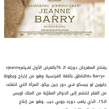
يفتتح‭ ‬المهرجان‭ ‬دورته‭ ‬الـ76‭ ‬بالعرض‭ ‬الأول‭ ‬لفـيلم‭ ‬‮«‬
Jeanne
du Barry