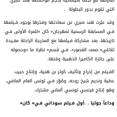
‬التي‭ ‬تقوم‭ ‬بدور‭ ‬البطولة‭. ‬‮ ‬
‬على‭ ‬جائزة‭ ‬الكاميرا‭ ‬الذهبية‭ ‬وقتها‭.‬
‬وهو‭ ‬إنتاج‭ ‬فرنسي‭ ‬تونسي‭ ‬ألماني‭ ‬مشترك‭.‬
وداعاً‭ ‬جوليا‭. . ‬أول‭ ‬فـيلم‭ ‬سوداني‭ ‬فـي‭ ‬‮«‬كان‮»‬