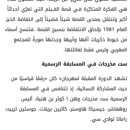
‬المغربي‭ ‬وليس‭ ‬فقط‭ ‬لعائلتها‭.‬
ست‭ ‬مخرجات‭ ‬فـي‭ ‬المسابقة‭ ‬الرسمية
‬راماتا‭ ‬تولاي‭ ‬سي‭.‬