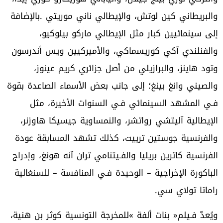
‬راماتا‭ ‬تولاي‭ ‬سي‭.‬