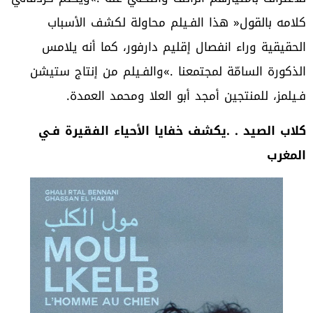
‬فـيلمز،‭ ‬للمنتجين‭ ‬أمجد‭ ‬أبو‭ ‬العلا‭ ‬ومحمد‭ ‬العمدة‭.‬
‬المغرب