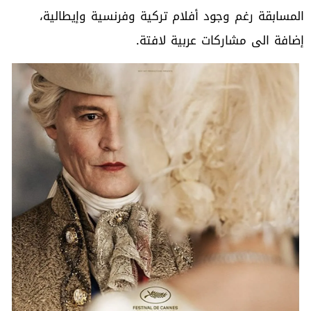
‬إضافة‭ ‬الى‭ ‬مشاركات‭ ‬عربية‭ ‬لافتة‭.‬