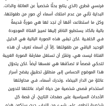
‬فرنسي‭ ‬قطري‭) ‬الذي‭ ‬يتابع‭ ‬بحثّا‭ ‬شخصياً‭ ‬عن‭ ‬العائلة‭ ‬والذات‭.