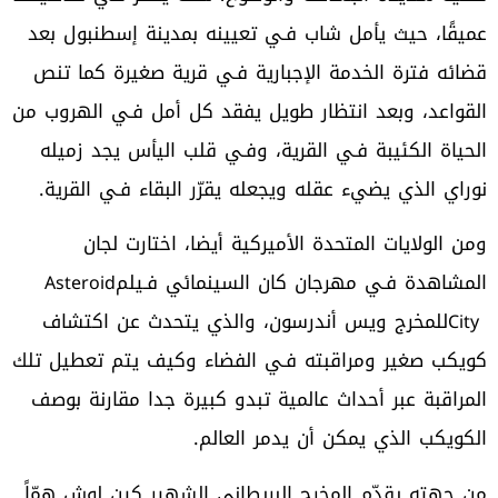
‬نوراي‭ ‬الذي‭ ‬يضيء‭ ‬عقله‭ ‬ويجعله‭ ‬يقرّر‭ ‬البقاء‭ ‬فـي‭ ‬القرية‭.‬
‬المشاهدة‭ ‬فـي‭ ‬مهرجان‭ ‬كان‭ ‬السينمائي‭ ‬فـيلم‭ ‬
Asteroid
City
‬الكويكب‭ ‬الذي‭ ‬يمكن‭ ‬أن‭ ‬يدمر‭ ‬العالم‭.‬