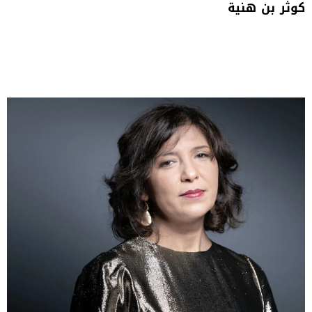
كوثر‭ ‬بن‭ ‬هنية