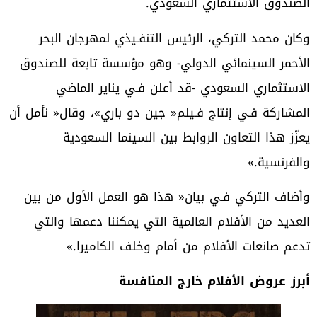
‬الصندوق‭ ‬الاستثماري‭ ‬السعودي‭.‬
‬والفرنسية‮»‬‭.‬
‬تدعم‭ ‬صانعات‭ ‬الأفلام‭ ‬من‭ ‬أمام‭ ‬وخلف‭ ‬الكاميرا‮»‬‭.‬
أبرز‭ ‬عروض‭ ‬الأفلام‭ ‬خارج‭ ‬المنافسة