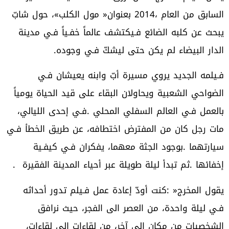
‬الدار‭ ‬البيضاء‭ ‬لم‭ ‬يكن‭ ‬حتى‭ ‬ليشكّ‭ ‬فـي‭ ‬وجوده‭.‬
‬إخفائها‭.‬‭ ‬ثم‭ ‬تبدأ‭ ‬ليلة‭ ‬طويلة‭ ‬عبر‭ ‬أحياء‭ ‬المدينة‭ ‬الفقيرة‭. ‬‮ ‬