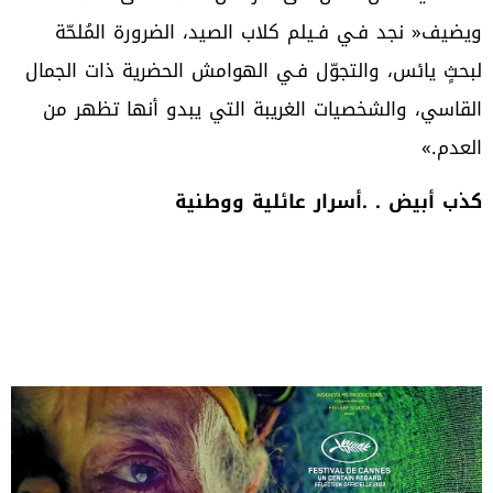
‬العدم‮»‬‭.‬
كذب‭ ‬أبيض‭. . ‬أسرار‭ ‬عائلية‭ ‬ووطنية