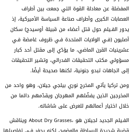
‬إلى‭ ‬اتجاهات‭ ‬تبدو‭ ‬جنونية،‭ ‬لكنها‭ ‬صحيحة‭ ‬أيضًا‭.‬
‬خلال‭ ‬اختيار‭ ‬أعمالهم‭ ‬للعرض‭ ‬على‭ ‬شاشاته‭.‬
الفـيلم‭ ‬الجديد‭ ‬لجيلان‭ ‬هو‭ ‬
About Dry Grasses