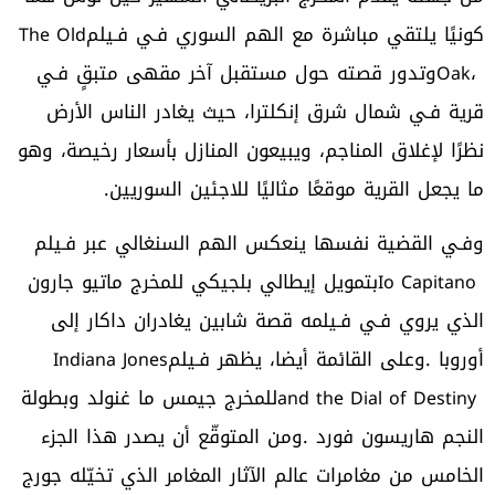
‬كونيًا‭ ‬يلتقي‭ ‬مباشرة‭ ‬مع‭ ‬الهم‭ ‬السوري‭ ‬فـي‭ ‬فـيلم‭ ‬
The Old
Oak
‬ما‭ ‬يجعل‭ ‬القرية‭ ‬موقعًا‭ ‬مثاليًا‭ ‬للاجئين‭ ‬السوريين‭.‬
Io Capitano
‬أوروبا‭. ‬وعلى‭ ‬القائمة‭ ‬أيضا،‭ ‬يظهر‭ ‬فـيلم‭ ‬
Indiana Jones
and the Dial of Destiny