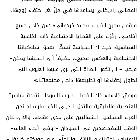
‬انفصالي‭ ‬راديكالي‭ ‬يساعدها‭ ‬فـي‭ ‬حلّ‭ ‬لغز‭ ‬اختفاء‭ ‬زوجها‭.‬
‬الاجتماعية‭ ‬والعكس‭ ‬صحيح‮»‬،‭ ‬مضيفاً‭ ‬أن‭ ‬‮«‬السينما‭ ‬يمكن‭ –
‬نحاول‭ ‬إخفاءها‭ ‬أو‭ ‬تطبيعها‭ ‬داخل‭ ‬مجتمعاتنا‮»‬‭.‬
‬الوقت‭ ‬للمضطهدين‭ ‬فـي‭ ‬السودان‭ – ‬وفـي‭ ‬أنحاء‭ ‬العالم‭ –