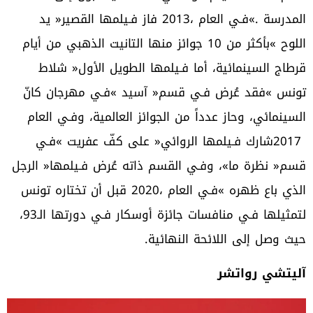
‬حيث‭ ‬وصل‭ ‬إلى‭ ‬اللائحة‭ ‬النهائية‭.‬
آليتشي‭ ‬رواتشر