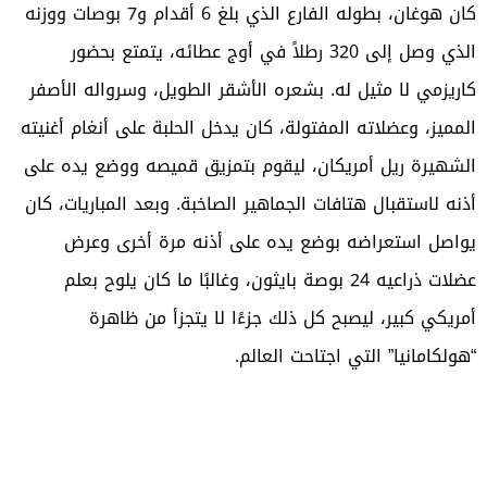
كان هوغان، بطوله الفارع الذي بلغ 6 أقدام و7 بوصات ووزنه
الذي وصل إلى 320 رطلاً في أوج عطائه، يتمتع بحضور
كاريزمي لا مثيل له. بشعره الأشقر الطويل، وسرواله الأصفر
المميز، وعضلاته المفتولة، كان يدخل الحلبة على أنغام أغنيته
الشهيرة ريل أمريكان، ليقوم بتمزيق قميصه ووضع يده على
أذنه لاستقبال هتافات الجماهير الصاخبة. وبعد المباريات، كان
يواصل استعراضه بوضع يده على أذنه مرة أخرى وعرض
عضلات ذراعيه 24 بوصة بايثون، وغالبًا ما كان يلوح بعلم
أمريكي كبير، ليصبح كل ذلك جزءًا لا يتجزأ من ظاهرة
“هولكامانيا” التي اجتاحت العالم.