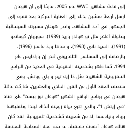
إلى قاعة مشاهير WWE عام 2005، مازحًا إلى أن هوغان
أرسل أربعة ممثلين بدلاء إلى العناية المركزة بعد قفزه إلى
الجمهور في أحد المشاهد. واصل هوغان مسيرته السينمائية
ببطولة أفلام مثل نو هولدز باريد (1989)، سوبربان كوماندو
(1991)، السيد ناني (1993)، و سانتا ويذ ماسلز (1996)،
بالإضافة إلى المسلسل التلفزيوني ثندر إن بارادايس عام
1994. كما ظهر بشخصيته الحقيقية في العديد من البرامج
التلفزيونية الشهيرة مثل ذا إيه تيم و باي ووتش. وفي
منتصف العقد الأول من القرن الحادي والعشرين، شاركت عائلة
هوغان في برنامج الواقع الشهير “هوغان نوز بيست” على قناة
“في إيتش 1″، والذي تتبع حياة زوجته آنذاك ليندا وطفليهما
بروك ونيك،مما زاد من شعبيته كشخصية تلفزيونية. لقد كان
هالك هوغان أيقونة حقيقية، لم يغير وجه المصارعة المحترفة