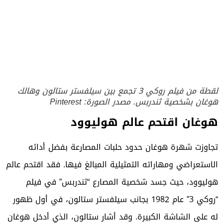
لقطة من فيلم روكي 3 تجمع بين سيلفستر ستالون وهالك
هوغان بشخصية ثندربس. مصدر الصورة: Pinterest
هوغان اقتحم عالم هوليوود
تجاوزت شهرة هوغان حدود حلبات المصارعة بفضل أدائه
الاستعراضي ومهاراته التمثيلية المبالغ فيها. فقد اقتحم
عالم
هوليوود
، حيث جسد شخصية المصارع “ثندربس” في فيلم
“روكي 3” عام 1982 بجانب سيلفستر ستالون، في أول ظهور
له على الشاشة الكبيرة. وقد أشار ستالون، الذي أدخل هوغان